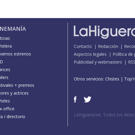
INEMANÍA
icias
telera
Contacto
Redacción
Reco
óximos estrenos
Aspectos legales
Política de
D
Publicidad y webmasters
RS
ances
ilers
Otros servicios:
Chistes
|
Top1
stivales + premios
ores y actrices
teles
x-office
LaHiguera.net. Todos los dere
a / directorio