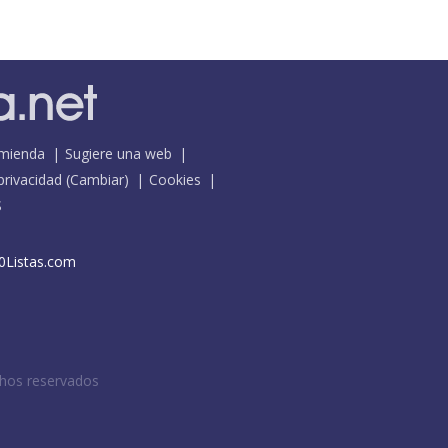
mienda
Sugiere una web
 privacidad
(
Cambiar
)
Cookies
S
0Listas.com
chos reservados