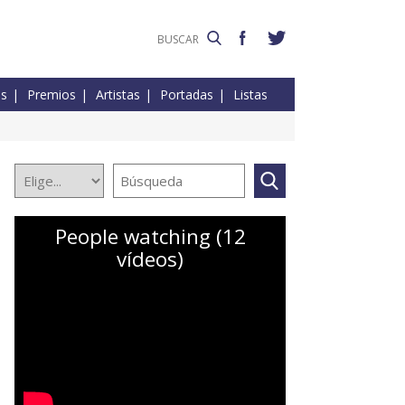
es
Premios
Artistas
Portadas
Listas
People watching (12
vídeos)