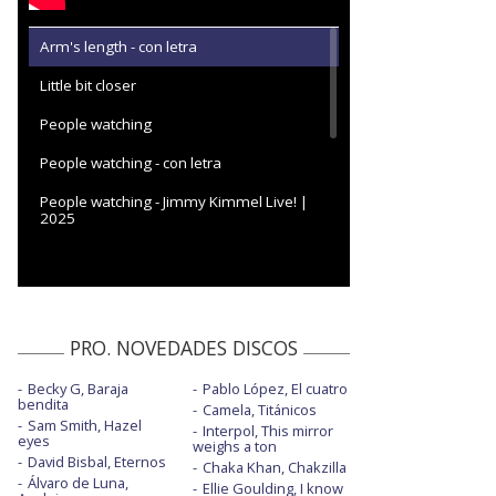
Arm's length - con letra
Little bit closer
People watching
People watching - con letra
People watching - Jimmy Kimmel Live! |
2025
People watching - Live from The BRITs
2025
People watching - Mercury Prize 2025
PRO. NOVEDADES DISCOS
Rein me in - con Olivia Dean
Becky G, Baraja
Pablo López, El cuatro
Rein me in - con Olivia Dean - Live at
bendita
London Stadium
Camela, Titánicos
Sam Smith, Hazel
Interpol, This mirror
eyes
Remember my name
weighs a ton
David Bisbal, Eternos
Chaka Khan, Chakzilla
Álvaro de Luna,
Talk to you - con Elton John - Visualiser
Ellie Goulding, I know