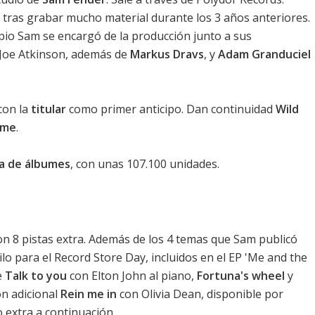
, tras grabar mucho material durante los 3 años anteriores.
pio Sam se encargó de la producción junto a sus
oe Atkinson, además de
Markus Dravs
, y
Adam Granduciel
con la
titular
como primer anticipo. Dan continuidad
Wild
ame
.
ica de álbumes
, con unas 107.100 unidades.
Con 8 pistas extra. Además de los 4 temas que Sam publicó
ilo para el Record Store Day, incluidos en el EP 'Me and the
e
Talk to you
con Elton John al piano,
Fortuna's wheel
y
n adicional
Rein me in
con Olivia Dean, disponible por
o extra a continuación.