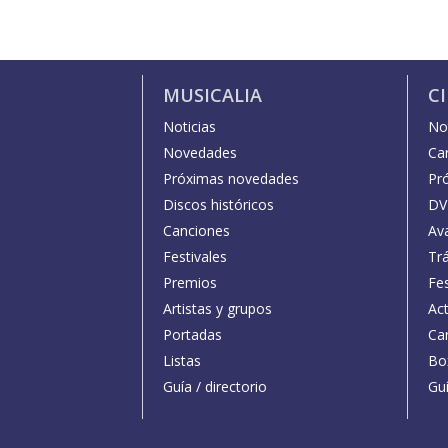
MUSICALIA
C
Noticias
Not
Novedades
Car
Próximas novedades
Pr
Discos históricos
DV
Canciones
Av
Festivales
Trá
Premios
Fe
Artistas y grupos
Act
Portadas
Car
Listas
Bo
Guía / directorio
Guí