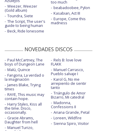
Azulejos
too much
Weezer, Weezer
Wild long lie - con letra
beabadoobee, Pylon
(Gold album)
Kasabian, Act III
Toundra, Siete
Europe, Come this
The Script, The user's
madness
guide to being human
Beck, Ride lonesome
NOVEDADES DISCOS
Paul McCartney, The
Rels B: love love
boys of Dungeon Lane
FLAKK
Malú, Quince
Manuel Carrasco,
Pueblo salvaje I
Fangoria, La verdad o
la imaginación
Karol G, No me
arrepiento de sentir
James Blake, Trying
tanto
times
Triángulo de Amor
RAYE, This music may
Bizarro, Mi catedral
contain hope.
Madonna,
Harry Styles, Kiss all
Confessions II
the time. Disco,
occasionally.
Ariana Grande, Petal
Gracie Abrams,
Loreen, Wildfire
Daughter from hell
Sienna Spiro, Visitor
Manuel Turizo,