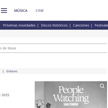
MÚSICA
CINE
Próximas novedades
Discos históricos
Canciones
Festival
um de Muse
Enlaces
e 2025