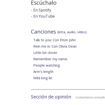
Escúchalo
-
En Spotify
-
En YouTube
Canciones
(letra, audio, vídeo)
Talk to you
: Con
Elton John
Rein me in
: Con
Olivia Dean
Little bit closer
Remember my name
People watching
Arm's length
Wild long lie
Sección de opinión
Comentarios enviado