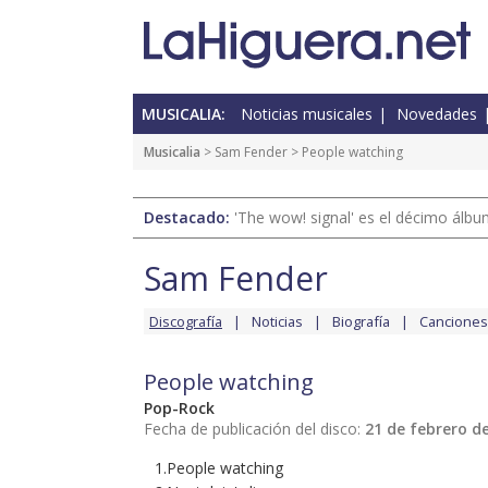
MUSICALIA:
Noticias musicales
Novedades
Musicalia
>
Sam Fender
> People watching
Destacado:
'The wow! signal' es el décimo álb
Sam Fender
Discografía
Noticias
Biografía
Canciones
People watching
Pop-Rock
Fecha de publicación del disco:
21 de febrero d
1.People watching