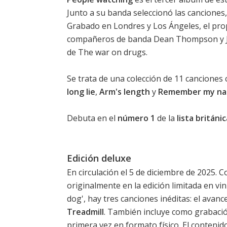
Junto a su banda seleccionó las canciones
Grabado en Londres y Los Ángeles, el pro
compañeros de banda Dean Thompson y J
de The war on drugs.
Se trata de una colección de 11 canciones 
long lie
,
Arm's length
y
Remember my n
Debuta en el
número 1
de la
lista britán
Edición deluxe
En circulación el 5 de diciembre de 2025. 
originalmente en la edición limitada en vin
dog', hay tres canciones inéditas: el avanc
Treadmill
. También incluye como grabació
primera vez en formato físico. El contenid