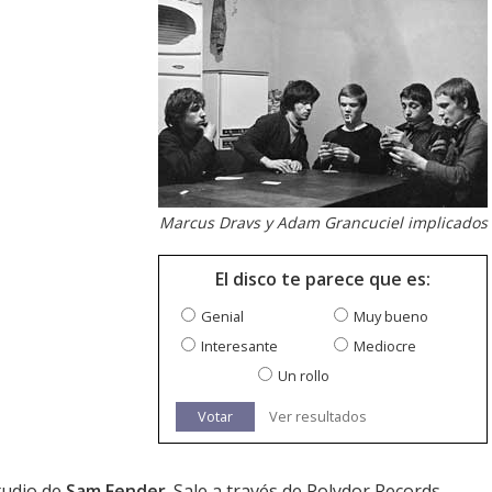
Marcus Dravs y Adam Grancuciel implicados
El disco te parece que es:
Genial
Muy bueno
Interesante
Mediocre
Un rollo
Votar
Ver resultados
tudio de
Sam Fender
. Sale a través de Polydor Records.