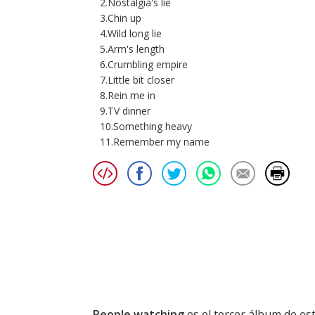
2.Nostalgia's lie
3.Chin up
4.Wild long lie
5.Arm's length
6.Crumbling empire
7.Little bit closer
8.Rein me in
9.TV dinner
10.Something heavy
11.Remember my name
People watching
es el tercer álbum de es