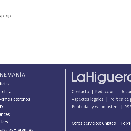
<i> <u>
INEMANÍA
icias
telera
Contacto
Redacción
Reco
óximos estrenos
Aspectos legales
Política de
D
Publicidad y webmasters
RS
ances
ilers
Otros servicios:
Chistes
|
Top1
stivales + premios