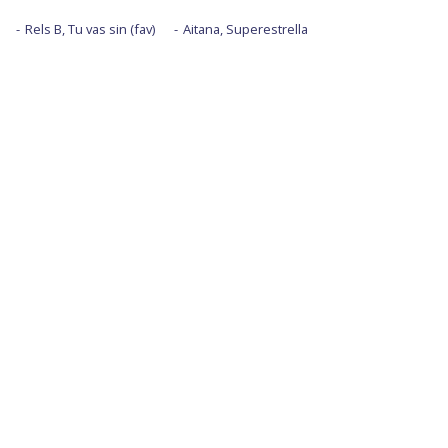
Rels B, Tu vas sin (fav)
Aitana, Superestrella