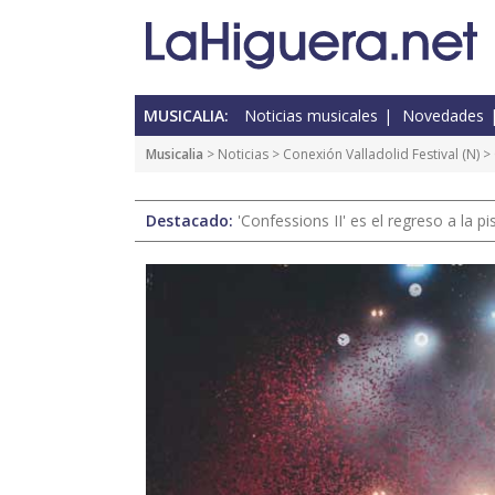
MUSICALIA:
Noticias musicales
Novedades
Musicalia
>
Noticias
>
Conexión Valladolid Festival
(
N
) >
Destacado:
'Confessions II' es el regreso a la 