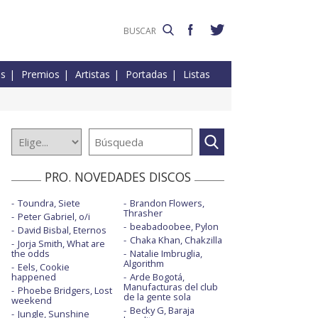
es
Premios
Artistas
Portadas
Listas
PRO. NOVEDADES DISCOS
Toundra, Siete
Brandon Flowers,
Thrasher
Peter Gabriel, o/i
beabadoobee, Pylon
David Bisbal, Eternos
Chaka Khan, Chakzilla
Jorja Smith, What are
the odds
Natalie Imbruglia,
Algorithm
Eels, Cookie
happened
Arde Bogotá,
Manufacturas del club
Phoebe Bridgers, Lost
de la gente sola
weekend
Becky G, Baraja
Jungle, Sunshine