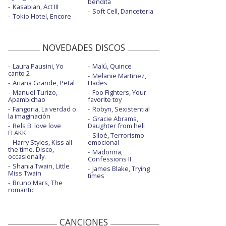
bendita
Kasabian, Act III
Soft Cell, Danceteria
Tokio Hotel, Encore
NOVEDADES DISCOS
Laura Pausini, Yo
Malú, Quince
canto 2
Melanie Martinez,
Ariana Grande, Petal
Hades
Manuel Turizo,
Foo Fighters, Your
Apambichao
favorite toy
Fangoria, La verdad o
Robyn, Sexistential
la imaginación
Gracie Abrams,
Rels B: love love
Daughter from hell
FLAKK
Siloé, Terrorismo
Harry Styles, Kiss all
emocional
the time. Disco,
Madonna,
occasionally.
Confessions II
Shania Twain, Little
James Blake, Trying
Miss Twain
times
Bruno Mars, The
romantic
CANCIONES