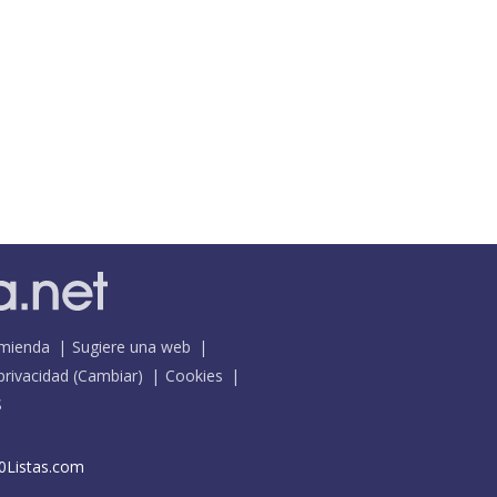
mienda
Sugiere una web
 privacidad
(
Cambiar
)
Cookies
S
0Listas.com