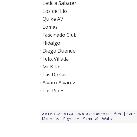
· Leticia Sabater
· Los del Lío
· Quike AV
· Lomas
· Fascinado Club
· Hidalgo
· Diego Duende
· Félix Villada
· Mr.Kitos
· Las Doñas
· Álvaro Álvarez
· Los Pibes
ARTISTAS RELACIONADOS:
Bomba Estéreo
Kate 
Mattheus
Pignoise
Samuraï
Walls