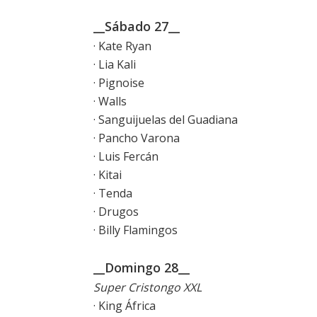
__Sábado 27__
· Kate Ryan
· Lia Kali
· Pignoise
· Walls
· Sanguijuelas del Guadiana
· Pancho Varona
· Luis Fercán
· Kitai
· Tenda
· Drugos
· Billy Flamingos
__Domingo 28__
Super Cristongo XXL
· King África