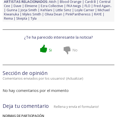
ARTISTAS RELACIONADOS:
Aitch
Blood Orange
Cardi B
Central
Cee
Dave
Elmiene
Ezra Collective
FKA twigs
FLO
Fred Again..
Gunna
Jorja Smith
Kehlani
Little Simz
Loyle Carner
Michael
Kiwanuka
Myles Smith
Olivia Dean
PinkPantheress
RAYE
Rema
Skepta
Tyla
¿Te ha parecido interesante la noticia?
Si
No
Sección de opinión
Comentarios enviados por los usuarios!
(
Actualizar
)
No hay comentarios por el momento
Deja tu comentario
Rellena y envía el formulario!
NORMAS DE PARTICIPACIÓN