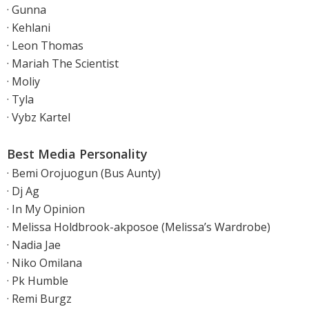
· Gunna
· Kehlani
· Leon Thomas
· Mariah The Scientist
· Moliy
· Tyla
· Vybz Kartel
Best Media Personality
· Bemi Orojuogun (Bus Aunty)
· Dj Ag
· In My Opinion
· Melissa Holdbrook-akposoe (Melissa’s Wardrobe)
· Nadia Jae
· Niko Omilana
· Pk Humble
· Remi Burgz