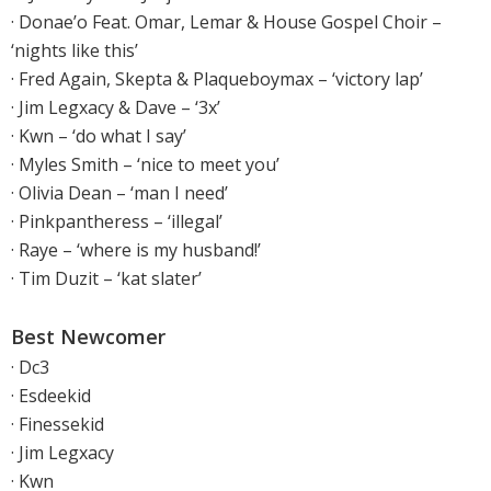
· Donae’o Feat. Omar, Lemar & House Gospel Choir –
‘nights like this’
· Fred Again, Skepta & Plaqueboymax – ‘victory lap’
· Jim Legxacy & Dave – ‘3x’
· Kwn – ‘do what I say’
· Myles Smith – ‘nice to meet you’
· Olivia Dean – ‘man I need’
· Pinkpantheress – ‘illegal’
· Raye – ‘where is my husband!’
· Tim Duzit – ‘kat slater’
Best Newcomer
· Dc3
· Esdeekid
· Finessekid
· Jim Legxacy
· Kwn