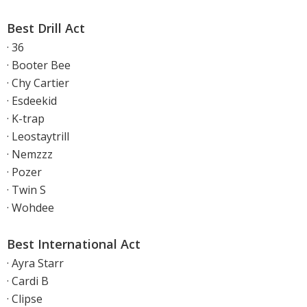
Best Drill Act
· 36
· Booter Bee
· Chy Cartier
· Esdeekid
· K-trap
· Leostaytrill
· Nemzzz
· Pozer
· Twin S
· Wohdee
Best International Act
· Ayra Starr
· Cardi B
· Clipse