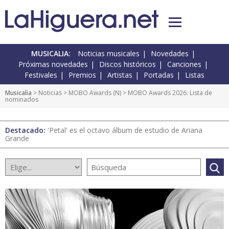
MUSICALIA:
Noticias musicales
Novedades
Próximas novedades
Discos históricos
Canciones
Festivales
Premios
Artistas
Portadas
Listas
Musicalia
>
Noticias
>
MOBO Awards
(
N
) > MOBO Awards 2026: Lista de
nominados
Destacado:
'Petal' es el octavo álbum de estudio de Ariana
Grande