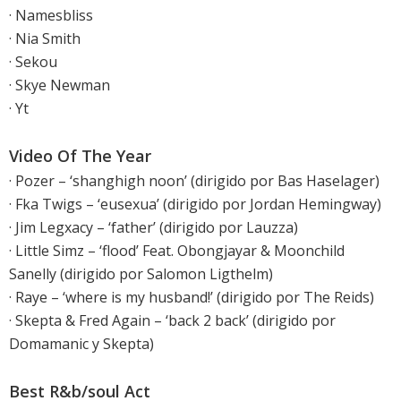
· Namesbliss
· Nia Smith
· Sekou
· Skye Newman
· Yt
Video Of The Year
· Pozer – ‘shanghigh noon’ (dirigido por Bas Haselager)
· Fka Twigs – ‘eusexua’ (dirigido por Jordan Hemingway)
· Jim Legxacy – ‘father’ (dirigido por Lauzza)
· Little Simz – ‘flood’ Feat. Obongjayar & Moonchild
Sanelly (dirigido por Salomon Ligthelm)
· Raye – ‘where is my husband!’ (dirigido por The Reids)
· Skepta & Fred Again – ‘back 2 back’ (dirigido por
Domamanic y Skepta)
Best R&b/soul Act