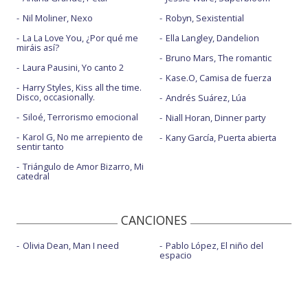
Nil Moliner, Nexo
Robyn, Sexistential
La La Love You, ¿Por qué me
Ella Langley, Dandelion
miráis así?
Bruno Mars, The romantic
Laura Pausini, Yo canto 2
Kase.O, Camisa de fuerza
Harry Styles, Kiss all the time.
Disco, occasionally.
Andrés Suárez, Lúa
Siloé, Terrorismo emocional
Niall Horan, Dinner party
Karol G, No me arrepiento de
Kany García, Puerta abierta
sentir tanto
Triángulo de Amor Bizarro, Mi
catedral
CANCIONES
Olivia Dean, Man I need
Pablo López, El niño del
espacio