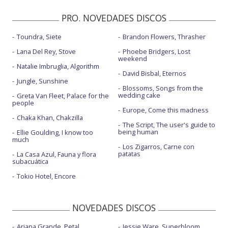
PRO. NOVEDADES DISCOS
Toundra, Siete
Brandon Flowers, Thrasher
Lana Del Rey, Stove
Phoebe Bridgers, Lost
weekend
Natalie Imbruglia, Algorithm
David Bisbal, Eternos
Jungle, Sunshine
Blossoms, Songs from the
wedding cake
Greta Van Fleet, Palace for the
people
Europe, Come this madness
Chaka Khan, Chakzilla
The Script, The user's guide to
being human
Ellie Goulding, I know too
much
Los Zigarros, Carne con
patatas
La Casa Azul, Fauna y flora
subacuática
Tokio Hotel, Encore
NOVEDADES DISCOS
Ariana Grande, Petal
Jessie Ware, Superbloom