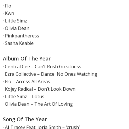
· Flo
· Kwn
· Little Simz
· Olivia Dean
· Pinkpantheress
· Sasha Keable
Album Of The Year
· Central Cee – Can’t Rush Greatness
· Ezra Collective – Dance, No Ones Watching
· Flo – Access All Areas
· Kojey Radical – Don’t Look Down
· Little Simz – Lotus
· Olivia Dean – The Art Of Loving
Song Of The Year
· AJ Tracey Feat. Jorja Smith – ‘crush’