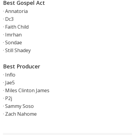
Best Gospel Act
· Annatoria
· Dc3
· Faith Child
· Imrhan
· Sondae
· Still Shadey
Best Producer
· Inflo
· Jae5
· Miles Clinton James
· P2j
· Sammy Soso
· Zach Nahome