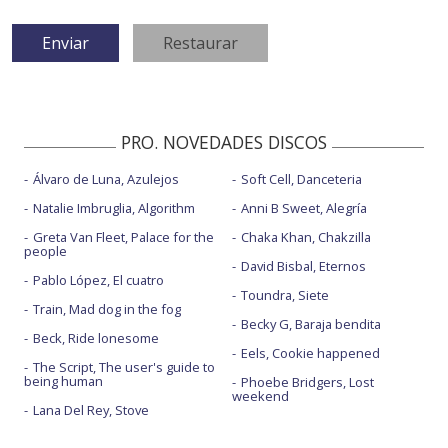
PRO. NOVEDADES DISCOS
Álvaro de Luna, Azulejos
Soft Cell, Danceteria
Natalie Imbruglia, Algorithm
Anni B Sweet, Alegría
Greta Van Fleet, Palace for the
Chaka Khan, Chakzilla
people
David Bisbal, Eternos
Pablo López, El cuatro
Toundra, Siete
Train, Mad dog in the fog
Becky G, Baraja bendita
Beck, Ride lonesome
Eels, Cookie happened
The Script, The user's guide to
being human
Phoebe Bridgers, Lost
weekend
Lana Del Rey, Stove