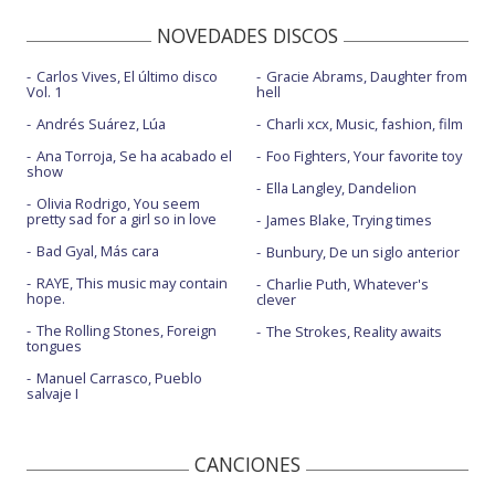
NOVEDADES DISCOS
Carlos Vives, El último disco
Gracie Abrams, Daughter from
Vol. 1
hell
Andrés Suárez, Lúa
Charli xcx, Music, fashion, film
Ana Torroja, Se ha acabado el
Foo Fighters, Your favorite toy
show
Ella Langley, Dandelion
Olivia Rodrigo, You seem
pretty sad for a girl so in love
James Blake, Trying times
Bad Gyal, Más cara
Bunbury, De un siglo anterior
RAYE, This music may contain
Charlie Puth, Whatever's
hope.
clever
The Rolling Stones, Foreign
The Strokes, Reality awaits
tongues
Manuel Carrasco, Pueblo
salvaje I
CANCIONES