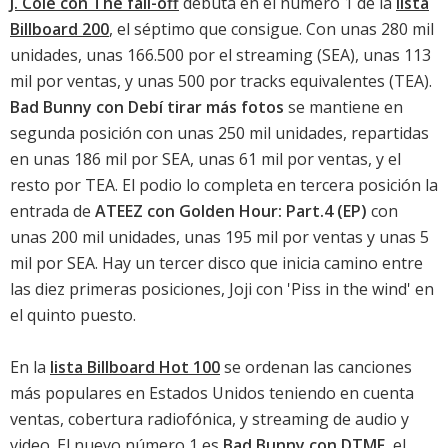
J. Cole con The fall-off
debuta en el número 1 de la
lista
Billboard 200
, el séptimo que consigue. Con unas 280 mil
unidades, unas 166.500 por el streaming (SEA), unas 113
mil por ventas, y unas 500 por tracks equivalentes (TEA).
Bad Bunny con Debí tirar más fotos
se mantiene en
segunda posición con unas 250 mil unidades, repartidas
en unas 186 mil por SEA, unas 61 mil por ventas, y el
resto por TEA. El podio lo completa en tercera posición la
entrada de
ATEEZ con Golden Hour: Part.4 (EP)
con
unas 200 mil unidades, unas 195 mil por ventas y unas 5
mil por SEA. Hay un tercer disco que inicia camino entre
las diez primeras posiciones,
Joji con 'Piss in the wind'
en
el quinto puesto.
En la
lista Billboard Hot 100
se ordenan las canciones
más populares en Estados Unidos teniendo en cuenta
ventas, cobertura radiofónica, y streaming de audio y
video. El nuevo número 1 es
Bad Bunny con DTMF
, el