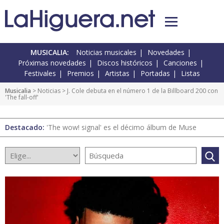
MUSICALIA:
Noticias musicales
Novedades
Próximas novedades
Discos históricos
Canciones
Festivales
Premios
Artistas
Portadas
Listas
Musicalia
>
Noticias
> J. Cole debuta en el número 1 de la Billboard 200 con
'The fall-off'
Destacado:
'The wow! signal' es el décimo álbum de Muse