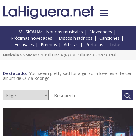
MUSICALIA:
Noticias musicales
Novedades
Próximas novedades
Discos históricos
Canciones
Festivales
Premios
Artistas
Portadas
Listas
Musicalia
>
Noticias
>
Muralla Indie
(
N
) > Muralla Indie 2026: Cartel
Destacado:
'You seem pretty sad for a girl so in love' es el tercer
álbum de Olivia Rodrigo