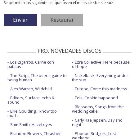
Se permiten las siguientes etiquetas en el mensaje <b> <i> <u>
PRO. NOVEDADES DISCOS
Los Zigarros, Carne con
Ezra Collective, Here because
patatas
of hope
The Script, The user's guide to
Nickelback, Everything under
being human
the sun
Alex Warren, Wildchild
Europe, Come this madness
Editors, Surface, echo &
Eels, Cookie happened
sound
Blossoms, Songs from the
Ellie Goulding, I know too
wedding cake
much
Carly Rae Jepsen, Day and
Sam Smith, Hazel eyes
night
Brandon Flowers, Thrasher
Phoebe Bridgers, Lost
weekend