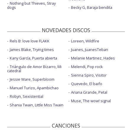
Nothing but Thieves, Stray
dogs
Becky G, Baraja bendita
NOVEDADES DISCOS
Rels B: love love FLAKK
Loreen, Wildfire
James Blake, Trying times
Juanes, JuanesTeban
Kany García, Puerta abierta
Melanie Martinez, Hades
Triángulo de Amor Bizarro, Mi
Melendi, Pop rock
catedral
Sienna Spiro, Visitor
Jessie Ware, Superbloom
Quevedo, El baifo
Manuel Turizo, Apambichao
Ariana Grande, Petal
Robyn, Sexistential
Muse, The wow! signal
Shania Twain, Little Miss Twain
CANCIONES