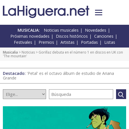
MUSICALIA:
Noticias musicales
Novedades
Próximas novedades
Discos históricos
Canciones
Festivales
Premios
Artistas
Portadas
Listas
Musicalia
>
Noticias
> Gorillaz debuta en el número 1 en discos en UK con
'The mountain'
Destacado:
'Petal' es el octavo álbum de estudio de Ariana
Grande