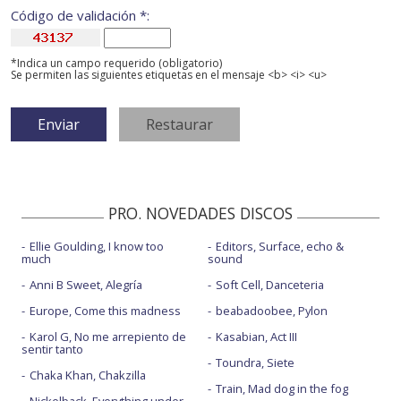
Código de validación *:
*Indica un campo requerido (obligatorio)
Se permiten las siguientes etiquetas en el mensaje <b> <i> <u>
PRO. NOVEDADES DISCOS
Ellie Goulding, I know too
Editors, Surface, echo &
much
sound
Anni B Sweet, Alegría
Soft Cell, Danceteria
Europe, Come this madness
beabadoobee, Pylon
Karol G, No me arrepiento de
Kasabian, Act III
sentir tanto
Toundra, Siete
Chaka Khan, Chakzilla
Train, Mad dog in the fog