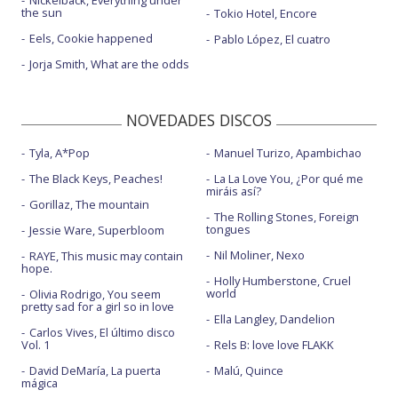
Nickelback, Everything under
the sun
Tokio Hotel, Encore
Eels, Cookie happened
Pablo López, El cuatro
Jorja Smith, What are the odds
NOVEDADES DISCOS
Tyla, A*Pop
Manuel Turizo, Apambichao
The Black Keys, Peaches!
La La Love You, ¿Por qué me
miráis así?
Gorillaz, The mountain
The Rolling Stones, Foreign
tongues
Jessie Ware, Superbloom
Nil Moliner, Nexo
RAYE, This music may contain
hope.
Holly Humberstone, Cruel
world
Olivia Rodrigo, You seem
pretty sad for a girl so in love
Ella Langley, Dandelion
Carlos Vives, El último disco
Vol. 1
Rels B: love love FLAKK
David DeMaría, La puerta
Malú, Quince
mágica