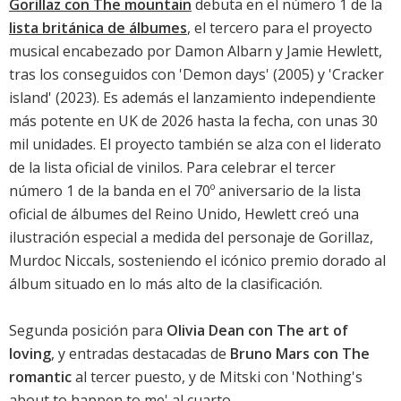
Gorillaz con The mountain
debuta en el número 1 de la
lista británica de álbumes
, el tercero para el proyecto
musical encabezado por Damon Albarn y Jamie Hewlett,
tras los conseguidos con '
Demon days
' (2005) y '
Cracker
island
' (2023). Es además el lanzamiento independiente
más potente en UK de 2026 hasta la fecha, con unas 30
mil unidades. El proyecto también se alza con el liderato
de la lista oficial de vinilos. Para celebrar el tercer
número 1 de la banda en el 70º aniversario de la lista
oficial de álbumes del Reino Unido, Hewlett creó una
ilustración especial a medida del personaje de Gorillaz,
Murdoc Niccals, sosteniendo el icónico premio dorado al
álbum situado en lo más alto de la clasificación.
Segunda posición para
Olivia Dean con The art of
loving
, y entradas destacadas de
Bruno Mars con The
romantic
al tercer puesto, y de
Mitski con 'Nothing's
about to happen to me'
al cuarto.