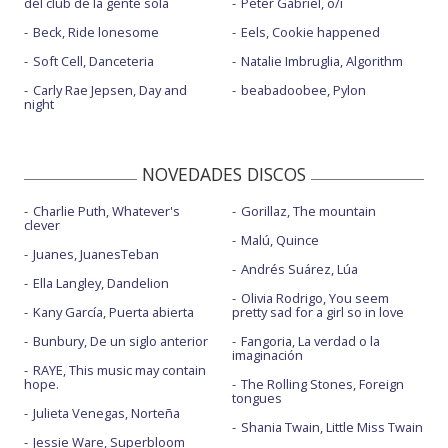
del club de la gente sola
Peter Gabriel, o/i
Beck, Ride lonesome
Eels, Cookie happened
Soft Cell, Danceteria
Natalie Imbruglia, Algorithm
Carly Rae Jepsen, Day and
beabadoobee, Pylon
night
NOVEDADES DISCOS
Charlie Puth, Whatever's
Gorillaz, The mountain
clever
Malú, Quince
Juanes, JuanesTeban
Andrés Suárez, Lúa
Ella Langley, Dandelion
Olivia Rodrigo, You seem
Kany García, Puerta abierta
pretty sad for a girl so in love
Bunbury, De un siglo anterior
Fangoria, La verdad o la
imaginación
RAYE, This music may contain
hope.
The Rolling Stones, Foreign
tongues
Julieta Venegas, Norteña
Shania Twain, Little Miss Twain
Jessie Ware, Superbloom