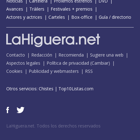
Noticias
Cartelera
Próximos estrenos
DVD
Avances
Tráilers
Festivales + premios
Actores y actrices
Carteles
Box-office
Guía / directorio
Contacto
Redacción
Recomienda
Sugiere una web
Aspectos legales
Política de privacidad
(
Cambiar
)
Cookies
Publicidad y webmasters
RSS
Otros servicios:
Chistes
|
Top10Listas.com
LaHiguera.net. Todos los derechos reservados