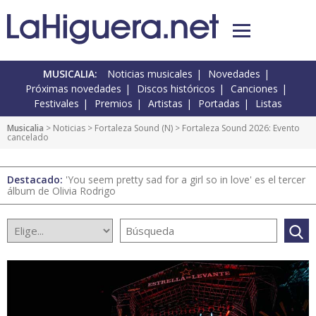
MUSICALIA:
Noticias musicales
Novedades
Próximas novedades
Discos históricos
Canciones
Festivales
Premios
Artistas
Portadas
Listas
Musicalia
>
Noticias
>
Fortaleza Sound
(
N
) > Fortaleza Sound 2026: Evento
cancelado
Destacado:
'You seem pretty sad for a girl so in love' es el tercer
álbum de Olivia Rodrigo