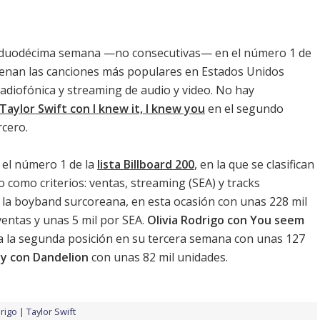
duodécima semana —no consecutivas— en el número 1 de
rdenan las canciones más populares en Estados Unidos
radiofónica y streaming de audio y video. No hay
Taylor Swift con I knew it, I knew you
en el segundo
rcero.
el número 1 de la
lista Billboard 200
, en la que se clasifican
o como criterios: ventas, streaming (SEA) y tracks
ra la boyband surcoreana, en esta ocasión con unas 228 mil
ventas y unas 5 mil por SEA.
Olivia Rodrigo con You seem
a la segunda posición en su tercera semana con unas 127
ey con Dandelion
con unas 82 mil unidades.
drigo
Taylor Swift