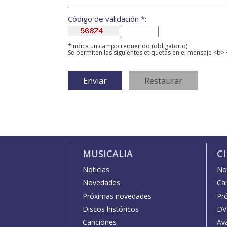
Código de validación *:
*Indica un campo requerido (obligatorio)
Se permiten las siguientes etiquetas en el mensaje <b> 
MUSICALIA
C
Noticias
Not
Novedades
Car
Próximas novedades
Pr
Discos históricos
DV
Canciones
Av