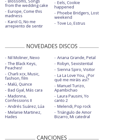
Blossoms, Songs
Eels, Cookie
from the wedding cake
happened
Europe, Come this
Phoebe Bridgers, Lost
madness
weekend
Karol G, No me
Tove Lo, Estrus
arrepiento de sentir
NOVEDADES DISCOS
Nil Moliner, Nexo
Ariana Grande, Petal
The Black Keys,
Robyn, Sexistential
Peaches!
Sienna Spiro, Visitor
Charli xcx, Music,
La La Love You, ¿Por
fashion, film
qué me miráis así?
Malú, Quince
Manuel Turizo,
Bad Gyal, Más cara
Apambichao
Madonna,
Laura Pausini, Yo
Confessions II
canto 2
Andrés Suárez, Lúa
Melendi, Pop rock
Melanie Martinez,
Triángulo de Amor
Hades
Bizarro, Mi catedral
CANCIONES