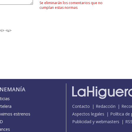
Se eliminarán los comentarios que no
cumplan estas normas
<i> <u>
INEMANÍA
icias
telera
Contacto
Redacción
Reco
óximos estrenos
Aspectos legales
Política de
D
Publicidad y webmasters
RS
ances