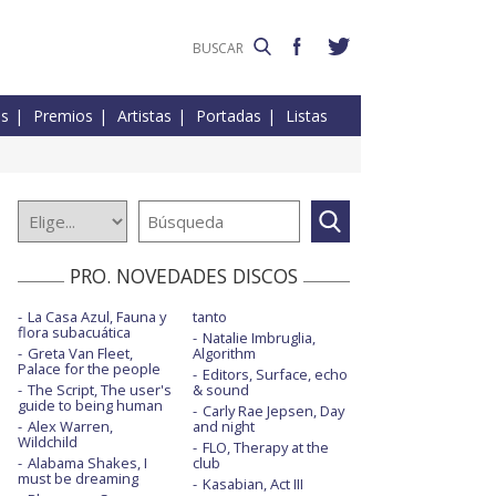
es
Premios
Artistas
Portadas
Listas
PRO. NOVEDADES DISCOS
La Casa Azul, Fauna y
tanto
flora subacuática
Natalie Imbruglia,
Greta Van Fleet,
Algorithm
Palace for the people
Editors, Surface, echo
The Script, The user's
& sound
guide to being human
Carly Rae Jepsen, Day
Alex Warren,
and night
Wildchild
FLO, Therapy at the
Alabama Shakes, I
club
must be dreaming
Kasabian, Act III