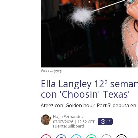
Ella Langley
Ella Langley 12ª seman
con 'Choosin' Texas'
Ateez con 'Golden hour: Part.5' debuta en l
Hugo Fernández
07/07/2026 | 12:52 CET
1'
Fuente:
Billboard