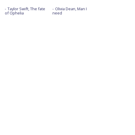
Taylor Swift, The fate
Olivia Dean, Man I
of Ophelia
need