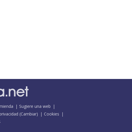
mienda
Sugiere una web
 privacidad
(
Cambiar
)
Cookies
S