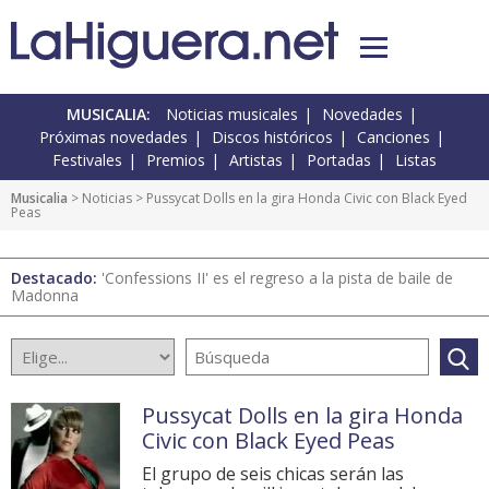
MUSICALIA:
Noticias musicales
Novedades
Próximas novedades
Discos históricos
Canciones
Festivales
Premios
Artistas
Portadas
Listas
Musicalia
>
Noticias
> Pussycat Dolls en la gira Honda Civic con Black Eyed
Peas
Destacado:
'Confessions II' es el regreso a la pista de baile de
Madonna
Pussycat Dolls en la gira Honda
Civic con Black Eyed Peas
El grupo de seis chicas serán las