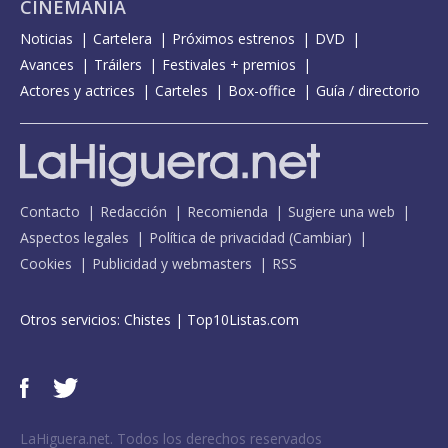
CINEMANÍA
Noticias
Cartelera
Próximos estrenos
DVD
Avances
Tráilers
Festivales + premios
Actores y actrices
Carteles
Box-office
Guía / directorio
Contacto
Redacción
Recomienda
Sugiere una web
Aspectos legales
Política de privacidad
(
Cambiar
)
Cookies
Publicidad y webmasters
RSS
Otros servicios:
Chistes
|
Top10Listas.com
LaHiguera.net. Todos los derechos reservados