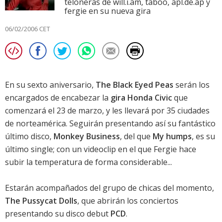
teloneras de will.i.am, taboo, apl.de.ap y
fergie en su nueva gira
06/02/2006 CET
En su sexto aniversario,
The Black Eyed Peas
serán los
encargados de encabezar la
gira Honda Civic
que
comenzará el 23 de marzo, y les llevará por 35 ciudades
de norteamérica. Seguirán presentando así su fantástico
último disco,
Monkey Business
, del que
My humps
, es su
último single; con un videoclip en el que Fergie hace
subir la temperatura de forma considerable...
Estarán acompañados del grupo de chicas del momento,
The Pussycat Dolls
, que abrirán los conciertos
presentando su disco debut
PCD
.