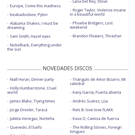
Lana Del Rey, Stove
Europe, Come this madness
Roger Taylor, Violence insane
in a beautiful world
beabadoobee, Pylon
Phoebe Bridgers, Lost
Alabama Shakes, I must be
weekend
dreaming
Brandon Flowers, Thrasher
Sam Smith, Hazel eyes
Nickelback, Everything under
the sun
NOVEDADES DISCOS
Niall Horan, Dinner party
Triángulo de Amor Bizarro, Mi
catedral
Holly Humberstone, Cruel
world
Kany García, Puerta abierta
James Blake, Trying times
Andrés Suárez, Lúa
Jorge Drexler, Taracá
Rels B: love love FLAKK
Julieta Venegas, Norteña
Kase.O, Camisa de fuerza
Quevedo, El baifo
The Rolling Stones, Foreign
tongues