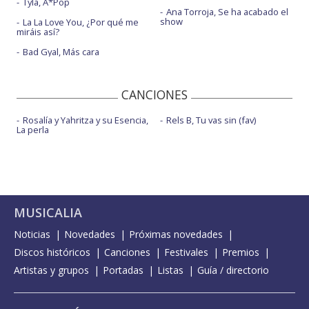
Tyla, A*Pop
Ana Torroja, Se ha acabado el
show
La La Love You, ¿Por qué me
miráis así?
Bad Gyal, Más cara
CANCIONES
Rosalía y Yahritza y su Esencia,
Rels B, Tu vas sin (fav)
La perla
MUSICALIA
Noticias
Novedades
Próximas novedades
Discos históricos
Canciones
Festivales
Premios
Artistas y grupos
Portadas
Listas
Guía / directorio