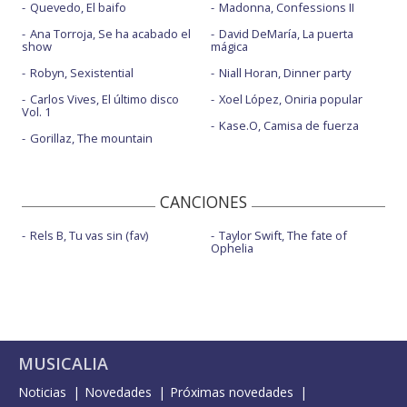
Quevedo, El baifo
Madonna, Confessions II
Ana Torroja, Se ha acabado el
David DeMaría, La puerta
show
mágica
Robyn, Sexistential
Niall Horan, Dinner party
Carlos Vives, El último disco
Xoel López, Oniria popular
Vol. 1
Kase.O, Camisa de fuerza
Gorillaz, The mountain
CANCIONES
Rels B, Tu vas sin (fav)
Taylor Swift, The fate of
Ophelia
MUSICALIA
Noticias
Novedades
Próximas novedades