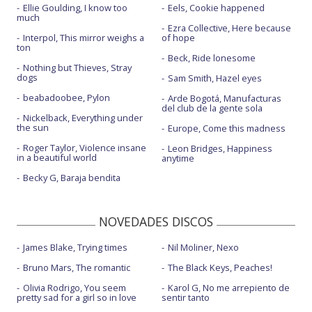
Ellie Goulding, I know too
Eels, Cookie happened
much
Ezra Collective, Here because
Interpol, This mirror weighs a
of hope
ton
Beck, Ride lonesome
Nothing but Thieves, Stray
dogs
Sam Smith, Hazel eyes
beabadoobee, Pylon
Arde Bogotá, Manufacturas
del club de la gente sola
Nickelback, Everything under
the sun
Europe, Come this madness
Roger Taylor, Violence insane
Leon Bridges, Happiness
in a beautiful world
anytime
Becky G, Baraja bendita
NOVEDADES DISCOS
James Blake, Trying times
Nil Moliner, Nexo
Bruno Mars, The romantic
The Black Keys, Peaches!
Olivia Rodrigo, You seem
Karol G, No me arrepiento de
pretty sad for a girl so in love
sentir tanto