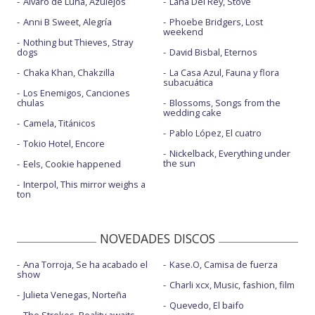
Álvaro de Luna, Azulejos
Lana Del Rey, Stove
Anni B Sweet, Alegría
Phoebe Bridgers, Lost
weekend
Nothing but Thieves, Stray
dogs
David Bisbal, Eternos
Chaka Khan, Chakzilla
La Casa Azul, Fauna y flora
subacuática
Los Enemigos, Canciones
chulas
Blossoms, Songs from the
wedding cake
Camela, Titánicos
Pablo López, El cuatro
Tokio Hotel, Encore
Nickelback, Everything under
the sun
Eels, Cookie happened
Interpol, This mirror weighs a
ton
NOVEDADES DISCOS
Ana Torroja, Se ha acabado el
Kase.O, Camisa de fuerza
show
Charli xcx, Music, fashion, film
Julieta Venegas, Norteña
Quevedo, El baifo