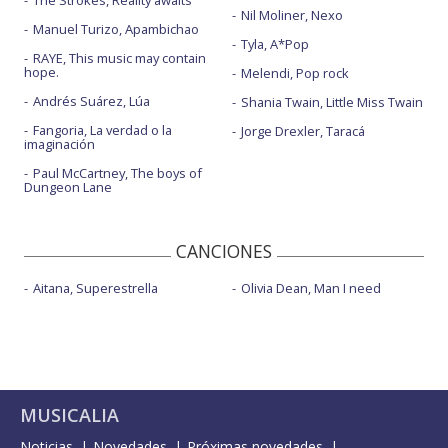
The Strokes, Reality awaits
Nil Moliner, Nexo
Manuel Turizo, Apambichao
Tyla, A*Pop
RAYE, This music may contain
hope.
Melendi, Pop rock
Andrés Suárez, Lúa
Shania Twain, Little Miss Twain
Fangoria, La verdad o la
Jorge Drexler, Taracá
imaginación
Paul McCartney, The boys of
Dungeon Lane
CANCIONES
Aitana, Superestrella
Olivia Dean, Man I need
MUSICALIA
Noticias
Novedades
Próximas novedades