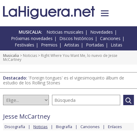
MUSICALIA:
Noticias musicales
Novedades
Próximas novedades
Discos históricos
Canciones
Festivales
Premios
Artistas
Portadas
Listas
Musicalia
>
Noticias
> Right Where You Want Me, lo nuevo de Jesse
McCartney
Destacado:
'Foreign tongues' es el vigesimoquinto álbum de
estudio de los Rolling Stones
Jesse McCartney
Discografía
Noticias
Biografía
Canciones
Enlaces