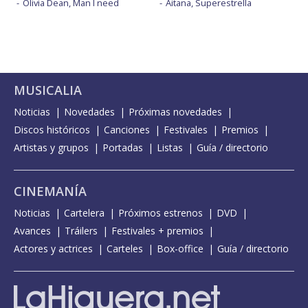
Olivia Dean, Man I need
Aitana, Superestrella
MUSICALIA
Noticias
Novedades
Próximas novedades
Discos históricos
Canciones
Festivales
Premios
Artistas y grupos
Portadas
Listas
Guía / directorio
CINEMANÍA
Noticias
Cartelera
Próximos estrenos
DVD
Avances
Tráilers
Festivales + premios
Actores y actrices
Carteles
Box-office
Guía / directorio