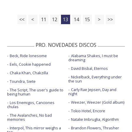
<<
<
11
12
13
14
15
>
>>
PRO. NOVEDADES DISCOS
Beck, Ride lonesome
Alabama Shakes, I must be
dreaming
Eels, Cookie happened
David Bisbal, Eternos
Chaka Khan, Chakzilla
Nickelback, Everything under
the sun
Toundra, Siete
Carly Rae Jepsen, Day and
The Script, The user's guide to
night
being human
Weezer, Weezer (Gold album)
Los Enemigos, Canciones
chulas
Tokio Hotel, Encore
The Avalanches, No bad
memories
Natalie Imbruglia, Algorithm
Interpol, This mirror weighs a
Brandon Flowers, Thrasher