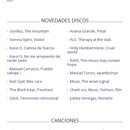
ton
NOVEDADES DISCOS
Gorillaz, The mountain
Ariana Grande, Petal
Sienna Spiro, Visitor
FLO, Therapy at the club
Kase.O, Camisa de fuerza
Holly Humberstone, Cruel
world
Karol G, No me arrepiento de
sentir tanto
RAYE, This music may contain
hope.
Manuel Carrasco, Pueblo
salvaje I
Manuel Turizo, Apambichao
Bad Gyal, Más cara
Muse, The wow! signal
The Black Keys, Peaches!
Charli xcx, Music, fashion, film
Siloé, Terrorismo emocional
Julieta Venegas, Norteña
CANCIONES