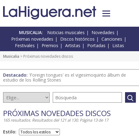
MUSICALIA:
Noticias musicales
Novedades
Próximas novedades
Discos históricos
Canciones
Festivales
Premios
Artistas
Portadas
Listas
Musicalia
> Próximas novedades discos
Destacado:
'Foreign tongues' es el vigesimoquinto álbum de
estudio de los Rolling Stones
PRÓXIMAS NOVEDADES DISCOS
165 resultados. Resultados del 121 al 130. Página 13 de 17
Estilo: