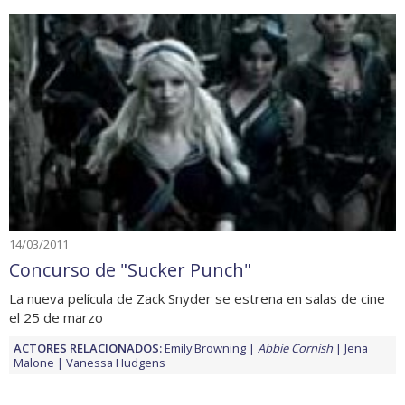
14/03/2011
Concurso de "Sucker Punch"
La nueva película de Zack Snyder se estrena en salas de cine
el 25 de marzo
ACTORES RELACIONADOS:
Emily Browning
Abbie Cornish
Jena
Malone
Vanessa Hudgens