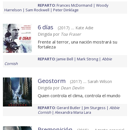
REPARTO
:
Frances McDormand
Woody
Harrelson
Sam Rockwell
Peter Dinklage
6 días
(2017) .... Kate Adie
Dirigida por
Toa Fraser
Frente al terror, una nación mostrará su
fortaleza
REPARTO
:
Jamie Bell
Mark Strong
Abbie
Cornish
Geostorm
(2017) .... Sarah Wilson
Dirigida por
Dean Devlin
Quien controla el clima, controla el mundo
REPARTO
:
Gerard Butler
Jim Sturgess
Abbie
Cornish
Alexandra Maria Lara
Premonición