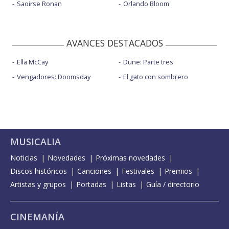
Saoirse Ronan
Orlando Bloom
AVANCES DESTACADOS
Ella McCay
Dune: Parte tres
Vengadores: Doomsday
El gato con sombrero
MUSICALIA
Noticias
Novedades
Próximas novedades
Discos históricos
Canciones
Festivales
Premios
Artistas y grupos
Portadas
Listas
Guía / directorio
CINEMANÍA