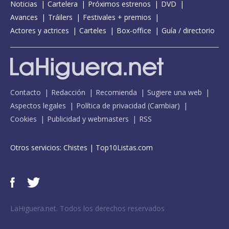
Noticias
Cartelera
Próximos estrenos
DVD
Avances
Tráilers
Festivales + premios
Actores y actrices
Carteles
Box-office
Guía / directorio
Contacto
Redacción
Recomienda
Sugiere una web
Aspectos legales
Política de privacidad
(
Cambiar
)
Cookies
Publicidad y webmasters
RSS
Otros servicios:
Chistes
|
Top10Listas.com
LaHiguera.net. Todos los derechos reservados