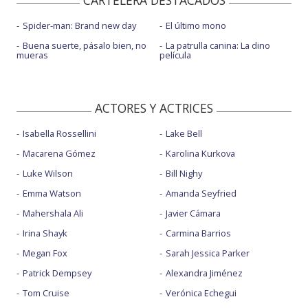
Spider-man: Brand new day
El último mono
Buena suerte, pásalo bien, no
La patrulla canina: La dino
mueras
película
ACTORES Y ACTRICES
Isabella Rossellini
Lake Bell
Macarena Gómez
Karolina Kurkova
Luke Wilson
Bill Nighy
Emma Watson
Amanda Seyfried
Mahershala Ali
Javier Cámara
Irina Shayk
Carmina Barrios
Megan Fox
Sarah Jessica Parker
Patrick Dempsey
Alexandra Jiménez
Tom Cruise
Verónica Echegui