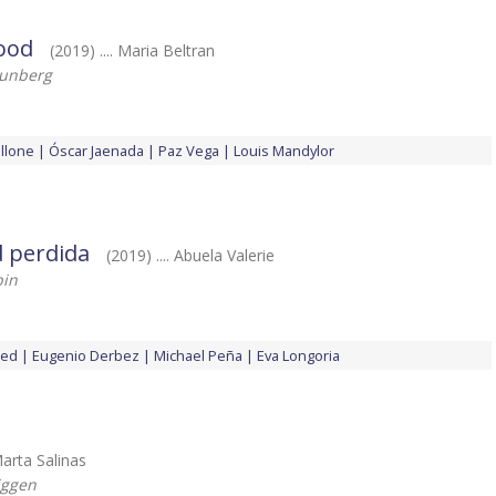
ood
(2019) .... Maria Beltran
runberg
allone
Óscar Jaenada
Paz Vega
Louis Mandylor
d perdida
(2019) .... Abuela Valerie
bin
ced
Eugenio Derbez
Michael Peña
Eva Longoria
 Marta Salinas
iggen