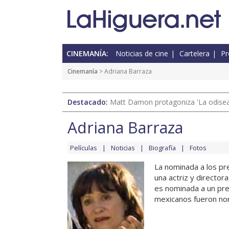
CINEMANÍA:
Noticias de cine
Cartelera
Pr
Cinemanía
> Adriana Barraza
Destacado:
Matt Damon protagoniza 'La odisea'
Adriana Barraza
Películas
Noticias
Biografía
Fotos
La nominada a los pr
una actriz y director
es nominada a un pre
mexicanos fueron nomi