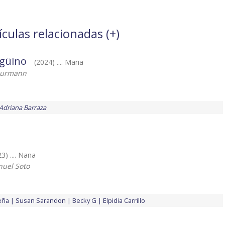
ículas relacionadas (
+
)
ngüino
(2024) .... Maria
hurmann
Adriana Barraza
3) .... Nana
uel Soto
eña
Susan Sarandon
Becky G
Elpidia Carrillo