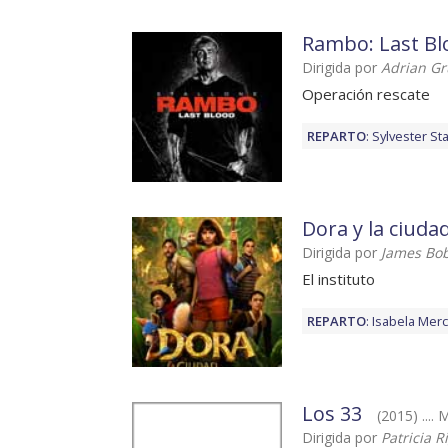
Rambo: Last Bl
Dirigida por
Adrian G
Operación rescate
REPARTO
:
Sylvester St
Dora y la ciuda
Dirigida por
James Bo
El instituto
REPARTO
:
Isabela Mer
Los 33
(2015) ....
Dirigida por
Patricia R