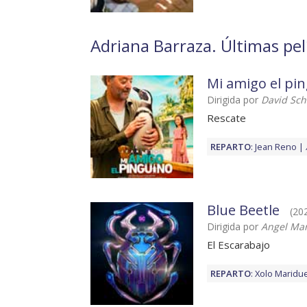
Adriana Barraza. Últimas pel
Mi amigo el pi
Dirigida por
David Sc
Rescate
REPARTO
:
Jean Reno
Blue Beetle
(202
Dirigida por
Angel Man
El Escarabajo
REPARTO
:
Xolo Maridu