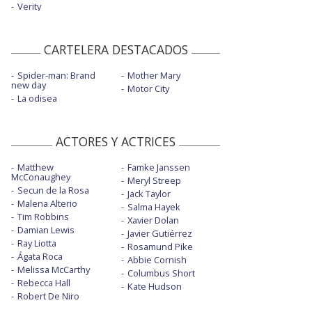
Verity
CARTELERA DESTACADOS
Spider-man: Brand
Mother Mary
new day
Motor City
La odisea
ACTORES Y ACTRICES
Matthew
Famke Janssen
McConaughey
Meryl Streep
Secun de la Rosa
Jack Taylor
Malena Alterio
Salma Hayek
Tim Robbins
Xavier Dolan
Damian Lewis
Javier Gutiérrez
Ray Liotta
Rosamund Pike
Ágata Roca
Abbie Cornish
Melissa McCarthy
Columbus Short
Rebecca Hall
Kate Hudson
Robert De Niro