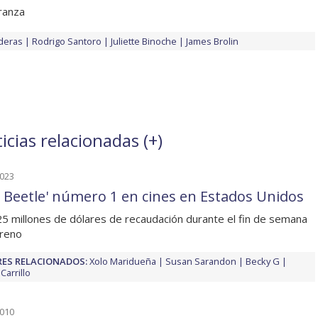
ranza
deras
Rodrigo Santoro
Juliette Binoche
James Brolin
icias relacionadas (
+
)
2023
e Beetle' número 1 en cines en Estados Unidos
5 millones de dólares de recaudación durante el fin de semana
treno
ES RELACIONADOS:
Xolo Maridueña
Susan Sarandon
Becky G
 Carrillo
2010