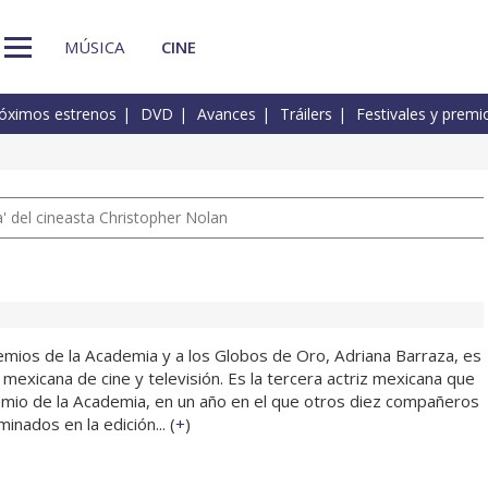
MÚSICA
CINE
óximos estrenos
DVD
Avances
Tráilers
Festivales y premi
 del cineasta Christopher Nolan
emios de la Academia y a los Globos de Oro, Adriana Barraza, es
a mexicana de cine y televisión. Es la tercera actriz mexicana que
mio de la Academia, en un año en el que otros diez compañeros
nados en la edición... (
+
)