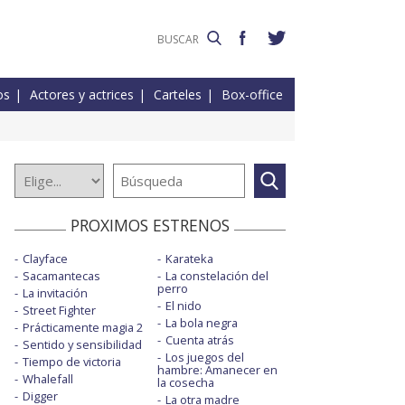
os
Actores y actrices
Carteles
Box-office
PROXIMOS ESTRENOS
Clayface
Karateka
Sacamantecas
La constelación del
perro
La invitación
El nido
Street Fighter
La bola negra
Prácticamente magia 2
Cuenta atrás
Sentido y sensibilidad
Los juegos del
Tiempo de victoria
hambre: Amanecer en
Whalefall
la cosecha
Digger
La otra madre