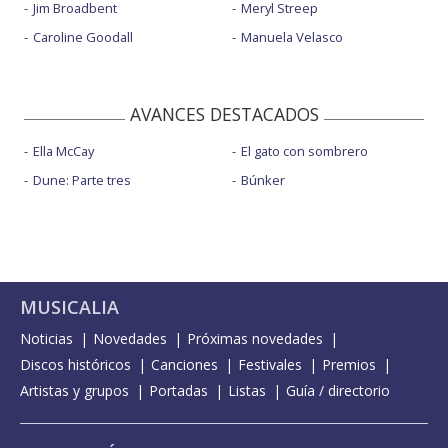
Jim Broadbent
Meryl Streep
Caroline Goodall
Manuela Velasco
AVANCES DESTACADOS
Ella McCay
El gato con sombrero
Dune: Parte tres
Búnker
MUSICALIA
Noticias
Novedades
Próximas novedades
Discos históricos
Canciones
Festivales
Premios
Artistas y grupos
Portadas
Listas
Guía / directorio