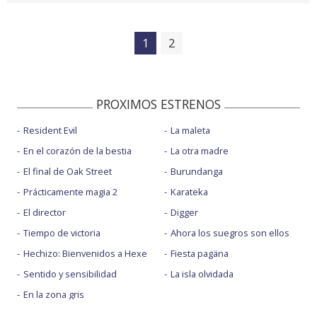
1
2
PROXIMOS ESTRENOS
Resident Evil
La maleta
En el corazón de la bestia
La otra madre
El final de Oak Street
Burundanga
Prácticamente magia 2
Karateka
El director
Digger
Tiempo de victoria
Ahora los suegros son ellos
Hechizo: Bienvenidos a Hexe
Fiesta pagäna
Sentido y sensibilidad
La isla olvidada
En la zona gris