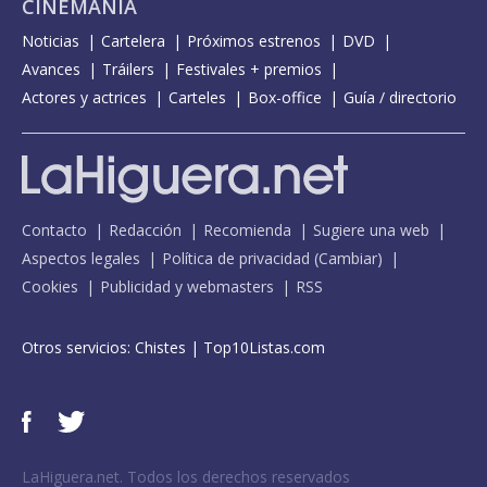
CINEMANÍA
Noticias
Cartelera
Próximos estrenos
DVD
Avances
Tráilers
Festivales + premios
Actores y actrices
Carteles
Box-office
Guía / directorio
Contacto
Redacción
Recomienda
Sugiere una web
Aspectos legales
Política de privacidad
(
Cambiar
)
Cookies
Publicidad y webmasters
RSS
Otros servicios:
Chistes
|
Top10Listas.com
LaHiguera.net. Todos los derechos reservados