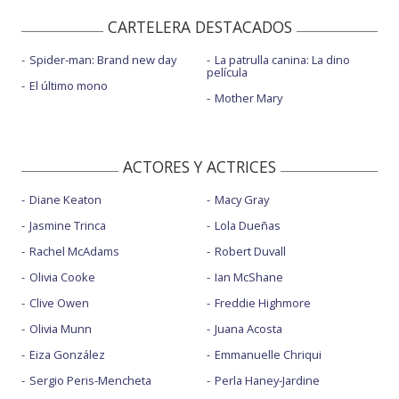
CARTELERA DESTACADOS
Spider-man: Brand new day
La patrulla canina: La dino
película
El último mono
Mother Mary
ACTORES Y ACTRICES
Diane Keaton
Macy Gray
Jasmine Trinca
Lola Dueñas
Rachel McAdams
Robert Duvall
Olivia Cooke
Ian McShane
Clive Owen
Freddie Highmore
Olivia Munn
Juana Acosta
Eiza González
Emmanuelle Chriqui
Sergio Peris-Mencheta
Perla Haney-Jardine