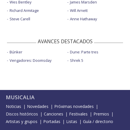
Wes Bentley
James Marsden
Richard Armitage
Will Arnett
Steve Carell
Anne Hathaway
AVANCES DESTACADOS
Búnker
Dune: Parte tres
Vengadores: Doomsday
Shrek 5
MUSICALIA
Noticias
Novedades
Próximas novedades
Discos históricos
Canciones
Festivales
Premios
Artistas y grupos
Portadas
Listas
Guía / directorio