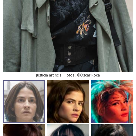
Justicia artificial
(
Fotos
). ©Óscar Roca