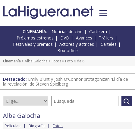
CINEMANÍA:
Noticias de cine
Cartelera
Próximos estrenos
DVD
Avances
Tráilers
Festivales y premios
Actores y actrices
Carteles
Box-office
Cinemanía
>
Alba Galocha
>
Fotos
> Foto 6 de 6
Destacado:
Emily Blunt y Josh O'Connor protagonizan 'El día de
la revelación' de Steven Spielberg
Alba Galocha
Películas
Biografía
Fotos