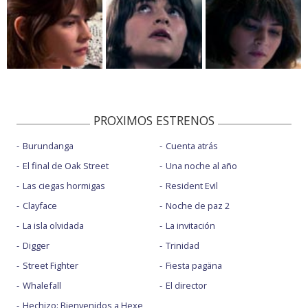
PROXIMOS ESTRENOS
Burundanga
Cuenta atrás
El final de Oak Street
Una noche al año
Las ciegas hormigas
Resident Evil
Clayface
Noche de paz 2
La isla olvidada
La invitación
Digger
Trinidad
Street Fighter
Fiesta pagäna
Whalefall
El director
Hechizo: Bienvenidos a Hexe