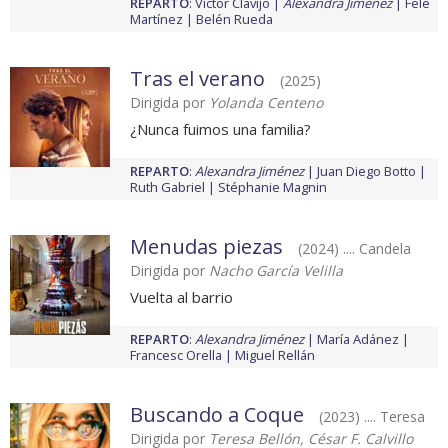
REPARTO
:
Víctor Clavijo
Alexandra Jiménez
Fele
Martínez
Belén Rueda
Tras el verano
(2025)
Dirigida por
Yolanda Centeno
¿Nunca fuimos una familia?
REPARTO
:
Alexandra Jiménez
Juan Diego Botto
Ruth Gabriel
Stéphanie Magnin
Menudas piezas
(2024) .... Candela
Dirigida por
Nacho García Velilla
Vuelta al barrio
REPARTO
:
Alexandra Jiménez
María Adánez
Francesc Orella
Miguel Rellán
Buscando a Coque
(2023) .... Teresa
Dirigida por
Teresa Bellón, César F. Calvillo