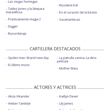
Las ciegas hormigas
Resident Evil
Tadeo Jones y la lámpara
maravillosa
En el corazón de la bestia
Prácticamente magia 2
Sacamantecas
Digger
Burundanga
CARTELERA DESTACADOS
Spider-man: Brand new day
La patrulla canina: La dino
película
El último mono
Mother Mary
ACTORES Y ACTRICES
Alicia Vikander
Kaitlyn Dever
Amber Tamblyn
Lily James