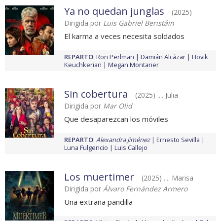
Ya no quedan junglas
(2025)
Dirigida por
Luis Gabriel Beristáin
El karma a veces necesita soldados
REPARTO
:
Ron Perlman
Damián Alcázar
Hovik
Keuchkerian
Megan Montaner
Sin cobertura
(2025) .... Julia
Dirigida por
Mar Olid
Que desaparezcan los móviles
REPARTO
:
Alexandra Jiménez
Ernesto Sevilla
Luna Fulgencio
Luis Callejo
Los muertimer
(2025) .... Marisa
Dirigida por
Álvaro Fernández Armero
Una extraña pandilla