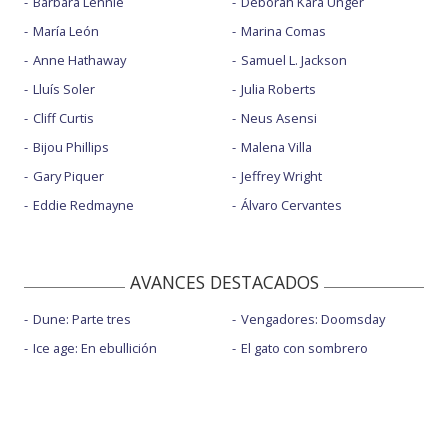
Bárbara Lennie
Deborah Kara Unger
María León
Marina Comas
Anne Hathaway
Samuel L. Jackson
Lluís Soler
Julia Roberts
Cliff Curtis
Neus Asensi
Bijou Phillips
Malena Villa
Gary Piquer
Jeffrey Wright
Eddie Redmayne
Álvaro Cervantes
AVANCES DESTACADOS
Dune: Parte tres
Vengadores: Doomsday
Ice age: En ebullición
El gato con sombrero