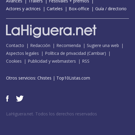
Avances
Tráilers
Festivales + premios
Actores y actrices
Carteles
Box-office
Guía / directorio
Contacto
Redacción
Recomienda
Sugiere una web
Aspectos legales
Política de privacidad
(
Cambiar
)
Cookies
Publicidad y webmasters
RSS
Otros servicios:
Chistes
|
Top10Listas.com
LaHiguera.net. Todos los derechos reservados