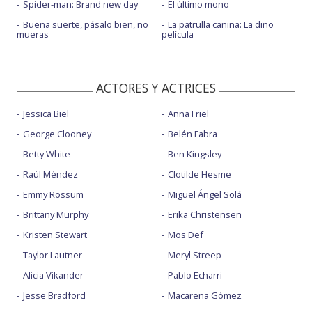
Spider-man: Brand new day
El último mono
Buena suerte, pásalo bien, no
La patrulla canina: La dino
mueras
película
ACTORES Y ACTRICES
Jessica Biel
Anna Friel
George Clooney
Belén Fabra
Betty White
Ben Kingsley
Raúl Méndez
Clotilde Hesme
Emmy Rossum
Miguel Ángel Solá
Brittany Murphy
Erika Christensen
Kristen Stewart
Mos Def
Taylor Lautner
Meryl Streep
Alicia Vikander
Pablo Echarri
Jesse Bradford
Macarena Gómez