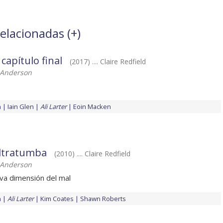
relacionadas (
+
)
 capítulo final
(2017) .... Claire Redfield
 Anderson
h
Iain Glen
Ali Larter
Eoin Macken
Ultratumba
(2010) .... Claire Redfield
 Anderson
va dimensión del mal
h
Ali Larter
Kim Coates
Shawn Roberts