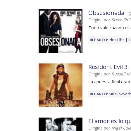
Obsesionada
(
Dirigida por
Steve Shil
Todo vale cuando el 
REPARTO
:
Idris Elba
B
Resident Evil 3:
Dirigida por
Russell M
La apuesta final está
REPARTO
:
Milla Jovovic
El amor es lo q
Dirigida por
Nigel Col