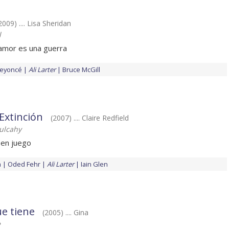
2009) .... Lisa Sheridan
l
amor es una guerra
eyoncé
Ali Larter
Bruce McGill
 Extinción
(2007) .... Claire Redfield
ulcahy
 en juego
h
Oded Fehr
Ali Larter
Iain Glen
ue tiene
(2005) .... Gina
e