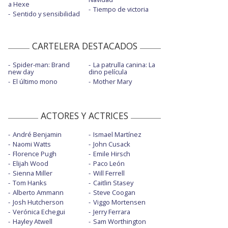
a Hexe
Tiempo de victoria
Sentido y sensibilidad
CARTELERA DESTACADOS
Spider-man: Brand
La patrulla canina: La
new day
dino película
El último mono
Mother Mary
ACTORES Y ACTRICES
André Benjamin
Ismael Martínez
Naomi Watts
John Cusack
Florence Pugh
Emile Hirsch
Elijah Wood
Paco León
Sienna Miller
Will Ferrell
Tom Hanks
Caitlin Stasey
Alberto Ammann
Steve Coogan
Josh Hutcherson
Viggo Mortensen
Verónica Echegui
Jerry Ferrara
Hayley Atwell
Sam Worthington