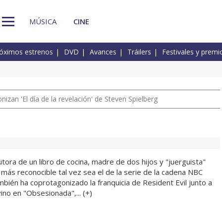
MÚSICA
CINE
óximos estrenos
DVD
Avances
Tráilers
Festivales y premi
izan 'El día de la revelación' de Steven Spielberg
autora de un libro de cocina, madre de dos hijos y "juerguista"
 más reconocible tal vez sea el de la serie de la cadena NBC
bién ha coprotagonizado la franquicia de Resident Evil junto a
vino en "Obsesionada",... (
+
)