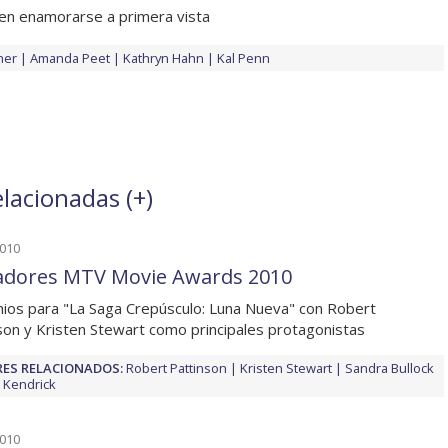
en enamorarse a primera vista
her
Amanda Peet
Kathryn Hahn
Kal Penn
elacionadas (
+
)
2010
dores MTV Movie Awards 2010
ios para "La Saga Crepúsculo: Luna Nueva" con Robert
son y Kristen Stewart como principales protagonistas
ES RELACIONADOS:
Robert Pattinson
Kristen Stewart
Sandra Bullock
 Kendrick
2010