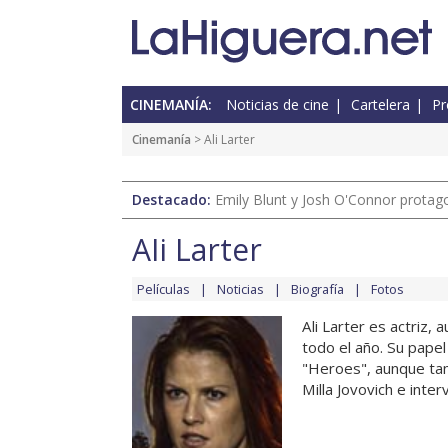
CINEMANÍA:
Noticias de cine
Cartelera
Pr
Cinemanía
> Ali Larter
Destacado:
Emily Blunt y Josh O'Connor protagon
Ali Larter
Películas
Noticias
Biografía
Fotos
Ali Larter es actriz, 
todo el año. Su papel
"Heroes", aunque tam
Milla Jovovich e inter