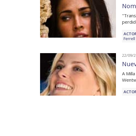
Nomi
"Trans
perdid
ACTOR
Ferrell
22/09/
Nuev
A Mill
Wentwo
ACTOR