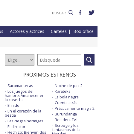
os
Actores y actrices
Carteles
Box-office
PROXIMOS ESTRENOS
Sacamantecas
Noche de paz 2
Los juegos del
Karateka
hambre: Amanecer en
La bola negra
la cosecha
Cuenta atrás
El nido
Prácticamente magia 2
En el corazón de la
Burundanga
bestia
Resident Evil
Las ciegas hormigas
Scrooge y los
El director
fantasmas de la
Hechizo: Bienvenidos
Navidad