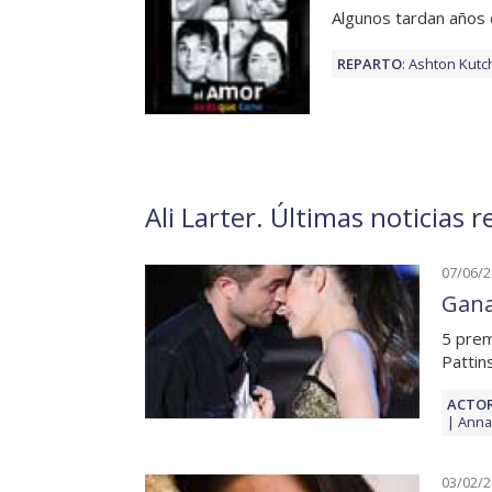
Algunos tardan años 
REPARTO
:
Ashton Kutc
Ali Larter. Últimas noticias r
07/06/
Gana
5 prem
Pattin
ACTOR
Anna
03/02/