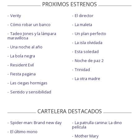
PROXIMOS ESTRENOS
Verity
El director
Cómo robar un banco
La maleta
Tadeo Jones y la lámpara
Un plan perfecto
maravillosa
La isla olvidada
Una noche al año
Esta soledad
La bola negra
Noche de paz 2
Resident Evil
Trinidad
Fiesta pagäna
La otra madre
Las ciegas hormigas
Sentido y sensibilidad
CARTELERA DESTACADOS
Spider-man: Brand new day
La patrulla canina: La dino
película
El último mono
Mother Mary