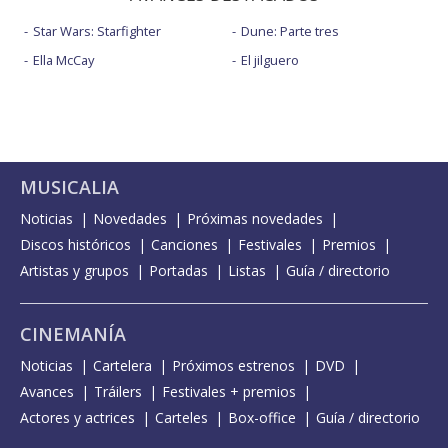
Star Wars: Starfighter
Dune: Parte tres
Ella McCay
El jilguero
MUSICALIA
Noticias
Novedades
Próximas novedades
Discos históricos
Canciones
Festivales
Premios
Artistas y grupos
Portadas
Listas
Guía / directorio
CINEMANÍA
Noticias
Cartelera
Próximos estrenos
DVD
Avances
Tráilers
Festivales + premios
Actores y actrices
Carteles
Box-office
Guía / directorio