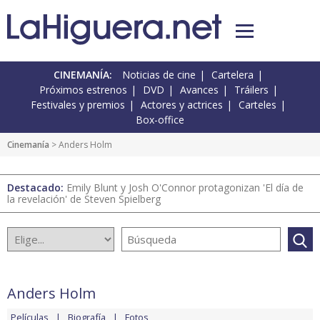
CINEMANÍA:
Noticias de cine
Cartelera
Próximos estrenos
DVD
Avances
Tráilers
Festivales y premios
Actores y actrices
Carteles
Box-office
Cinemanía
> Anders Holm
Destacado:
Emily Blunt y Josh O'Connor protagonizan 'El día de
la revelación' de Steven Spielberg
Anders Holm
Películas
Biografía
Fotos