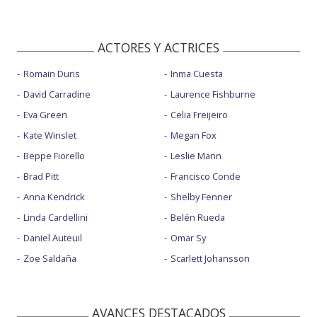
ACTORES Y ACTRICES
Romain Duris
Inma Cuesta
David Carradine
Laurence Fishburne
Eva Green
Celia Freijeiro
Kate Winslet
Megan Fox
Beppe Fiorello
Leslie Mann
Brad Pitt
Francisco Conde
Anna Kendrick
Shelby Fenner
Linda Cardellini
Belén Rueda
Daniel Auteuil
Omar Sy
Zoe Saldaña
Scarlett Johansson
AVANCES DESTACADOS