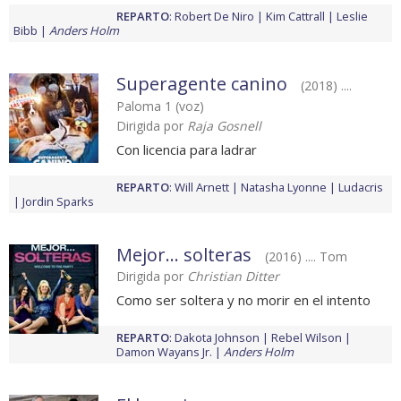
REPARTO
:
Robert De Niro
Kim Cattrall
Leslie
Bibb
Anders Holm
Superagente canino
(2018) ....
Paloma 1 (voz)
Dirigida por
Raja Gosnell
Con licencia para ladrar
REPARTO
:
Will Arnett
Natasha Lyonne
Ludacris
Jordin Sparks
Mejor... solteras
(2016) .... Tom
Dirigida por
Christian Ditter
Como ser soltera y no morir en el intento
REPARTO
:
Dakota Johnson
Rebel Wilson
Damon Wayans Jr.
Anders Holm