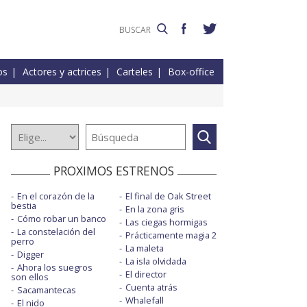
os
Actores y actrices
Carteles
Box-office
PROXIMOS ESTRENOS
En el corazón de la
El final de Oak Street
bestia
En la zona gris
Cómo robar un banco
Las ciegas hormigas
La constelación del
Prácticamente magia 2
perro
La maleta
Digger
La isla olvidada
Ahora los suegros
El director
son ellos
Cuenta atrás
Sacamantecas
Whalefall
El nido