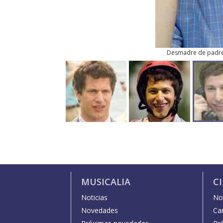
Desmadre de padr
MUSICALIA
C
Noticias
Not
Novedades
Car