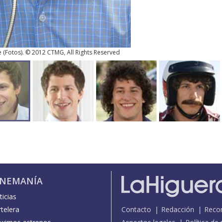
e
(
Fotos
). © 2012 CTMG, All Rights Reserved
INEMANÍA
icias
telera
Contacto
Redacción
Reco