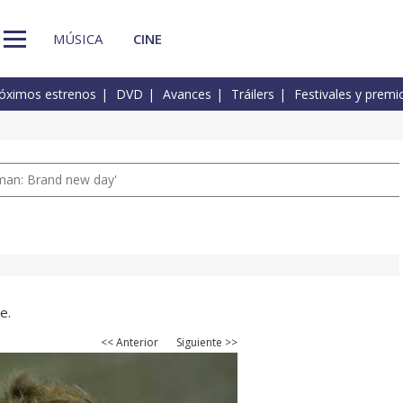
MÚSICA
CINE
óximos estrenos
DVD
Avances
Tráilers
Festivales y premi
man: Brand new day'
e.
<< Anterior
Siguiente >>