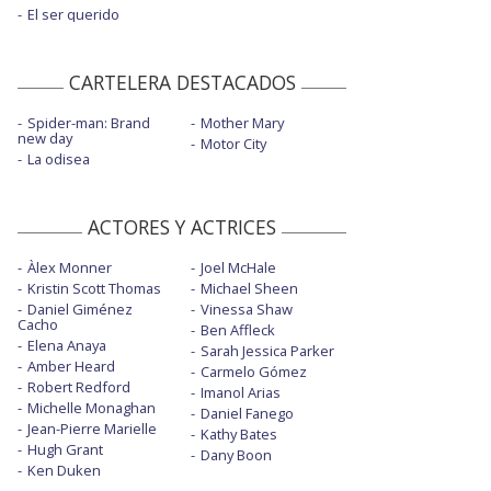
El ser querido
CARTELERA DESTACADOS
Spider-man: Brand
Mother Mary
new day
Motor City
La odisea
ACTORES Y ACTRICES
Àlex Monner
Joel McHale
Kristin Scott Thomas
Michael Sheen
Daniel Giménez
Vinessa Shaw
Cacho
Ben Affleck
Elena Anaya
Sarah Jessica Parker
Amber Heard
Carmelo Gómez
Robert Redford
Imanol Arias
Michelle Monaghan
Daniel Fanego
Jean-Pierre Marielle
Kathy Bates
Hugh Grant
Dany Boon
Ken Duken