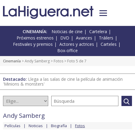
CINEMANÍA:
Noticias de cine
Cartelera
Próximos estrenos
DVD
Avances
Tráilers
Festivales y premios
Actores y actrices
Carteles
Box-office
Cinemanía
>
Andy Samberg
>
Fotos
> Foto 5 de 7
Destacado:
Llega a las salas de cine la película de animación
'Minions & monsters'
Andy Samberg
Películas
Noticias
Biografía
Fotos