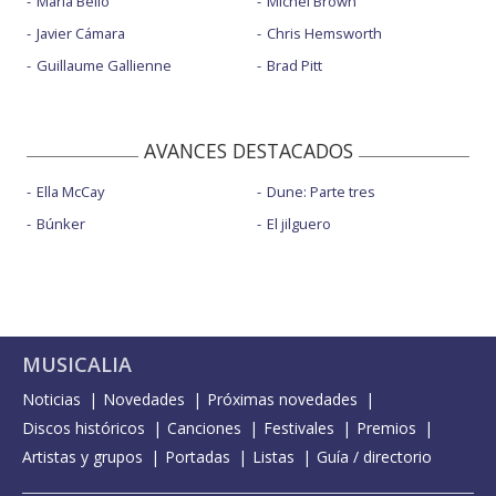
Maria Bello
Michel Brown
Javier Cámara
Chris Hemsworth
Guillaume Gallienne
Brad Pitt
AVANCES DESTACADOS
Ella McCay
Dune: Parte tres
Búnker
El jilguero
MUSICALIA
Noticias
Novedades
Próximas novedades
Discos históricos
Canciones
Festivales
Premios
Artistas y grupos
Portadas
Listas
Guía / directorio