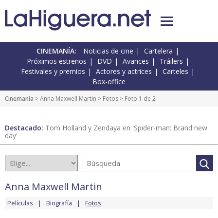
CINEMANÍA:
Noticias de cine
Cartelera
Próximos estrenos
DVD
Avances
Tráilers
Festivales y premios
Actores y actrices
Carteles
Box-office
Cinemanía
>
Anna Maxwell Martin
>
Fotos
> Foto 1 de 2
Destacado:
Tom Holland y Zendaya en 'Spider-man: Brand new
day'
Anna Maxwell Martin
Películas
Biografía
Fotos