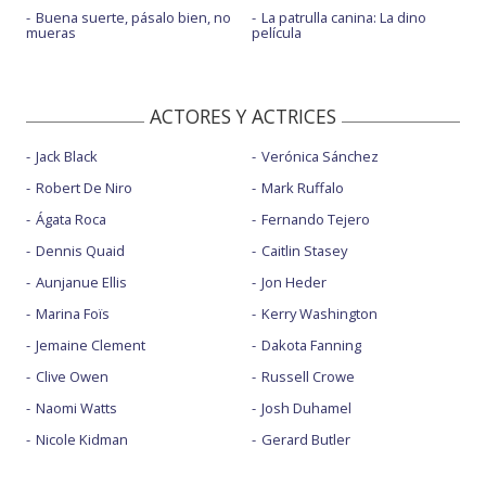
Buena suerte, pásalo bien, no
La patrulla canina: La dino
mueras
película
ACTORES Y ACTRICES
Jack Black
Verónica Sánchez
Robert De Niro
Mark Ruffalo
Ágata Roca
Fernando Tejero
Dennis Quaid
Caitlin Stasey
Aunjanue Ellis
Jon Heder
Marina Foïs
Kerry Washington
Jemaine Clement
Dakota Fanning
Clive Owen
Russell Crowe
Naomi Watts
Josh Duhamel
Nicole Kidman
Gerard Butler