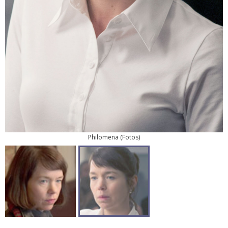
Philomena
(
Fotos
)