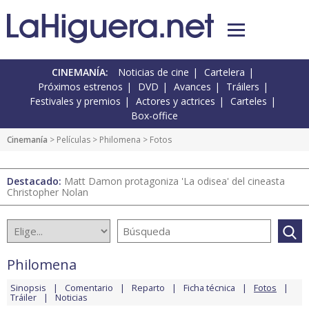
CINEMANÍA:
Noticias de cine
Cartelera
Próximos estrenos
DVD
Avances
Tráilers
Festivales y premios
Actores y actrices
Carteles
Box-office
Cinemanía
> Películas >
Philomena
> Fotos
Destacado:
Matt Damon protagoniza 'La odisea' del cineasta
Christopher Nolan
Philomena
Sinopsis
Comentario
Reparto
Ficha técnica
Fotos
Tráiler
Noticias