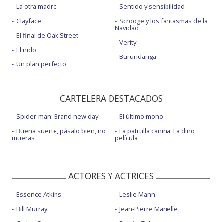
La otra madre
Sentido y sensibilidad
Clayface
Scrooge y los fantasmas de la
Navidad
El final de Oak Street
Verity
El nido
Burundanga
Un plan perfecto
CARTELERA DESTACADOS
Spider-man: Brand new day
El último mono
Buena suerte, pásalo bien, no
La patrulla canina: La dino
mueras
película
ACTORES Y ACTRICES
Essence Atkins
Leslie Mann
Bill Murray
Jean-Pierre Marielle