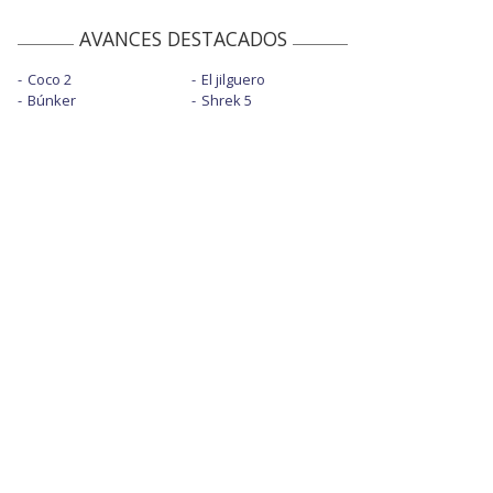
AVANCES DESTACADOS
Coco 2
El jilguero
Búnker
Shrek 5