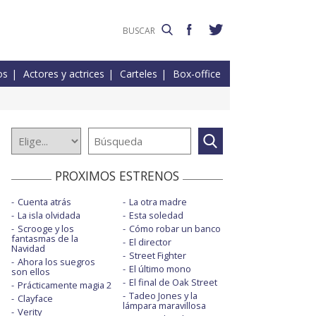
os
Actores y actrices
Carteles
Box-office
PROXIMOS ESTRENOS
Cuenta atrás
La otra madre
La isla olvidada
Esta soledad
Scrooge y los
Cómo robar un banco
fantasmas de la
El director
Navidad
Street Fighter
Ahora los suegros
El último mono
son ellos
El final de Oak Street
Prácticamente magia 2
Tadeo Jones y la
Clayface
lámpara maravillosa
Verity