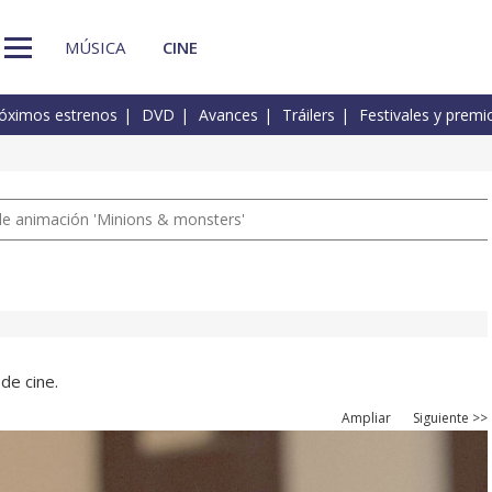
MÚSICA
CINE
óximos estrenos
DVD
Avances
Tráilers
Festivales y premi
a de animación 'Minions & monsters'
de cine.
Ampliar
Siguiente >>