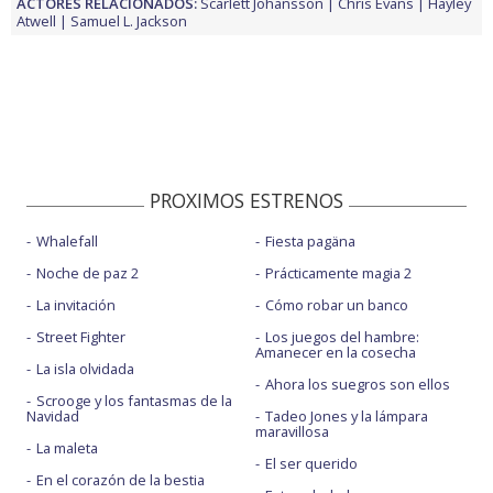
ACTORES RELACIONADOS:
Scarlett Johansson
Chris Evans
Hayley
Atwell
Samuel L. Jackson
PROXIMOS ESTRENOS
Whalefall
Fiesta pagäna
Noche de paz 2
Prácticamente magia 2
La invitación
Cómo robar un banco
Street Fighter
Los juegos del hambre:
Amanecer en la cosecha
La isla olvidada
Ahora los suegros son ellos
Scrooge y los fantasmas de la
Navidad
Tadeo Jones y la lámpara
maravillosa
La maleta
El ser querido
En el corazón de la bestia