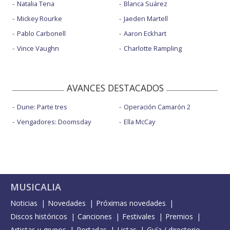
Natalia Tena
Blanca Suárez
Mickey Rourke
Jaeden Martell
Pablo Carbonell
Aaron Eckhart
Vince Vaughn
Charlotte Rampling
AVANCES DESTACADOS
Dune: Parte tres
Operación Camarón 2
Vengadores: Doomsday
Ella McCay
MUSICALIA
Noticias
Novedades
Próximas novedades
Discos históricos
Canciones
Festivales
Premios
Artistas y grupos
Portadas
Listas
Guía / directorio