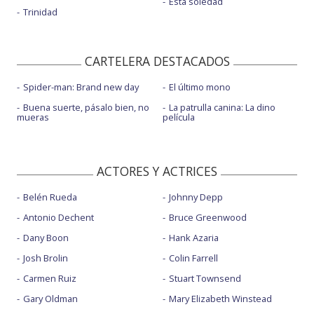
Esta soledad
Trinidad
CARTELERA DESTACADOS
Spider-man: Brand new day
El último mono
Buena suerte, pásalo bien, no
La patrulla canina: La dino
mueras
película
ACTORES Y ACTRICES
Belén Rueda
Johnny Depp
Antonio Dechent
Bruce Greenwood
Dany Boon
Hank Azaria
Josh Brolin
Colin Farrell
Carmen Ruiz
Stuart Townsend
Gary Oldman
Mary Elizabeth Winstead