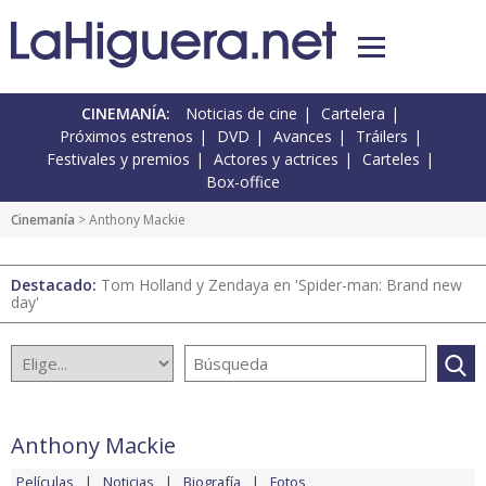
CINEMANÍA:
Noticias de cine
Cartelera
Próximos estrenos
DVD
Avances
Tráilers
Festivales y premios
Actores y actrices
Carteles
Box-office
Cinemanía
> Anthony Mackie
Destacado:
Tom Holland y Zendaya en 'Spider-man: Brand new
day'
Anthony Mackie
Películas
Noticias
Biografía
Fotos