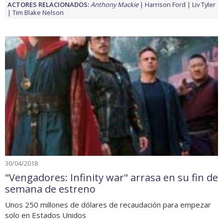
ACTORES RELACIONADOS:
Anthony Mackie
Harrison Ford
Liv Tyler
Tim Blake Nelson
30/04/2018
"Vengadores: Infinity war" arrasa en su fin de
semana de estreno
Unos 250 millones de dólares de recaudación para empezar
solo en Estados Unidos