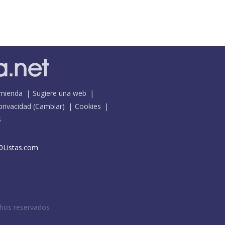
mienda
Sugiere una web
 privacidad
(
Cambiar
)
Cookies
S
0Listas.com
chos reservados