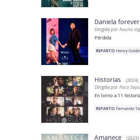
Daniela forever
Dirigida por
Nacho Vi
Pérdida
REPARTO
:
Henry Goldi
Historias
(2024)
Dirigida por
Paco Sep
En torno a 11 histori
REPARTO
:
Fernando Te
Amanece
(2023)