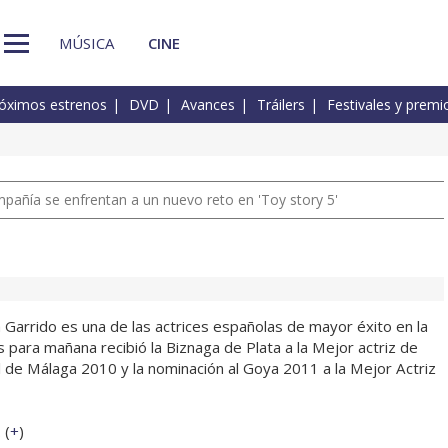
MÚSICA
CINE
óximos estrenos
DVD
Avances
Tráilers
Festivales y premi
pañía se enfrentan a un nuevo reto en 'Toy story 5'
 Garrido es una de las actrices españolas de mayor éxito en la
s para mañana recibió la Biznaga de Plata a la Mejor actriz de
l de Málaga 2010 y la nominación al Goya 2011 a la Mejor Actriz
 (
+
)