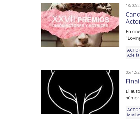
13/02/
Cand
Acto
En cin
"Lovin
ACTOR
Adelfa
05/12/
Fina
El aut
número
ACTOR
Maribe