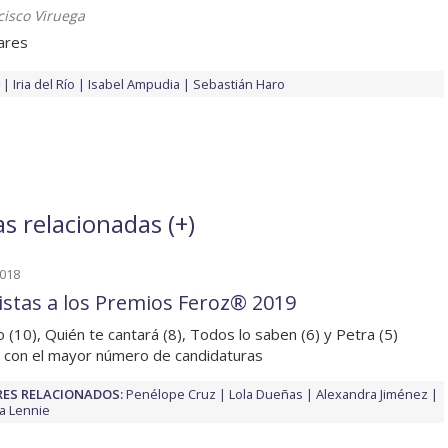
cisco Viruega
iares
Iria del Río
Isabel Ampudia
Sebastián Haro
as relacionadas (
+
)
2018
listas a los Premios Feroz® 2019
no (10), Quién te cantará (8), Todos lo saben (6) y Petra (5)
 con el mayor número de candidaturas
ES RELACIONADOS:
Penélope Cruz
Lola Dueñas
Alexandra Jiménez
a Lennie