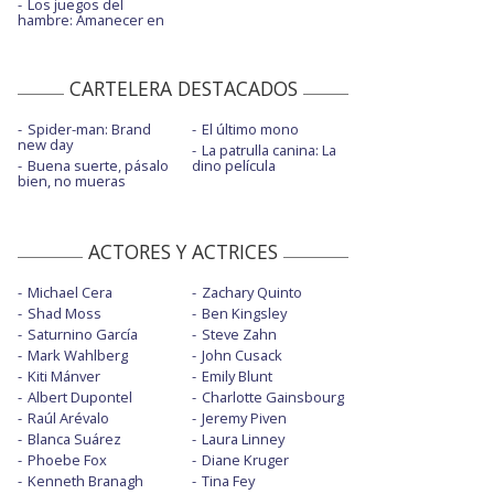
Los juegos del
hambre: Amanecer en
CARTELERA DESTACADOS
Spider-man: Brand
El último mono
new day
La patrulla canina: La
Buena suerte, pásalo
dino película
bien, no mueras
ACTORES Y ACTRICES
Michael Cera
Zachary Quinto
Shad Moss
Ben Kingsley
Saturnino García
Steve Zahn
Mark Wahlberg
John Cusack
Kiti Mánver
Emily Blunt
Albert Dupontel
Charlotte Gainsbourg
Raúl Arévalo
Jeremy Piven
Blanca Suárez
Laura Linney
Phoebe Fox
Diane Kruger
Kenneth Branagh
Tina Fey