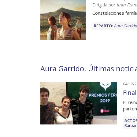
Dirigida por
Juan Fran
Constelaciones famil
REPARTO
:
Aura Garrido
Aura Garrido. Últimas notici
04/12/
Fina
El rei
parten
ACTOR
Bárbar