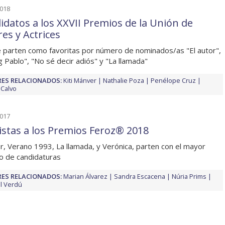
2018
idatos a los XXVII Premios de la Unión de
res y Actrices
e parten como favoritas por número de nominados/as "El autor",
g Pablo", "No sé decir adiós" y "La llamada"
ES RELACIONADOS:
Kiti Mánver
Nathalie Poza
Penélope Cruz
 Calvo
2017
listas a los Premios Feroz® 2018
or, Verano 1993, La llamada, y Verónica, parten con el mayor
 de candidaturas
ES RELACIONADOS:
Marian Álvarez
Sandra Escacena
Núria Prims
l Verdú