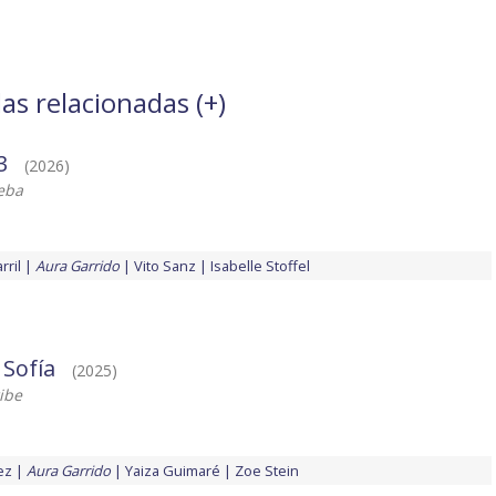
as relacionadas (
+
)
3
(2026)
eba
rril
Aura Garrido
Vito Sanz
Isabelle Stoffel
 Sofía
(2025)
ibe
ez
Aura Garrido
Yaiza Guimaré
Zoe Stein