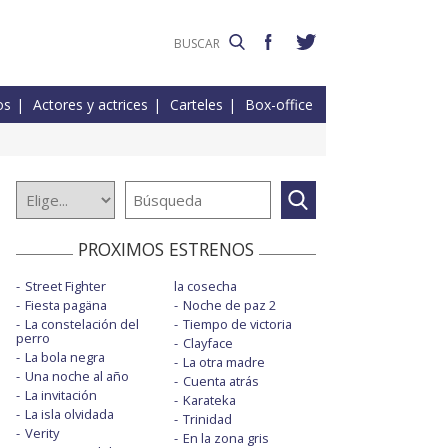
os
Actores y actrices
Carteles
Box-office
PROXIMOS ESTRENOS
Street Fighter
la cosecha
Fiesta pagäna
Noche de paz 2
La constelación del
Tiempo de victoria
perro
Clayface
La bola negra
La otra madre
Una noche al año
Cuenta atrás
La invitación
Karateka
La isla olvidada
Trinidad
Verity
En la zona gris