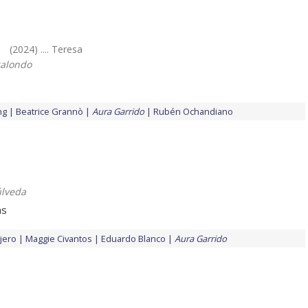
(2024) .... Teresa
galondo
ng
Beatrice Grannò
Aura Garrido
Rubén Ochandiano
úlveda
as
jero
Maggie Civantos
Eduardo Blanco
Aura Garrido