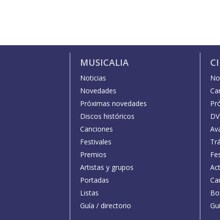
MUSICALIA
C
Noticias
Not
Novedades
Car
Próximas novedades
Pr
Discos históricos
DV
Canciones
Av
Festivales
Trá
Premios
Fe
Artistas y grupos
Act
Portadas
Car
Listas
Bo
Guía / directorio
Guí