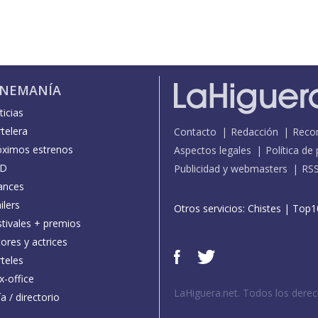
INEMANÍA
icias
telera
Contacto
Redacción
Reco
óximos estrenos
Aspectos legales
Política de
D
Publicidad y webmasters
RS
ances
ilers
Otros servicios:
Chistes
|
Top1
stivales + premios
ores y actrices
teles
x-office
LaHiguera.net. Todos los dere
a / directorio