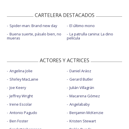
CARTELERA DESTACADOS
Spider-man: Brand new day
El último mono
Buena suerte, pásalo bien, no
La patrulla canina: La dino
mueras
película
ACTORES Y ACTRICES
Angelina Jolie
Daniel Aráoz
Shirley MacLaine
Gerard Butler
Joe Keery
Julián Villagrán
Jeffrey Wright
Macarena Gómez
Irene Escolar
Angelababy
Antonio Pagudo
Benjamin McKenzie
Ben Foster
Kristen Stewart