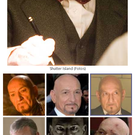
Shutter Island
(
Fotos
)