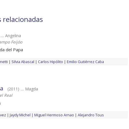
s relacionadas
.... Angelina
ampo Feijóo
vida del Papa
netti
Silvia Abascal
Carlos Hipólito
Emilio Gutiérrez Caba
za
(2011) .... Magda
el Real
s
lvez
Jaydy Michel
Miguel Hermoso Arnao
Alejandro Tous