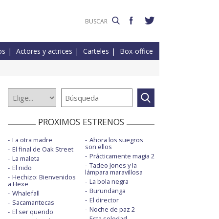
os
Actores y actrices
Carteles
Box-office
PROXIMOS ESTRENOS
La otra madre
Ahora los suegros
son ellos
El final de Oak Street
Prácticamente magia 2
La maleta
Tadeo Jones y la
El nido
lámpara maravillosa
Hechizo: Bienvenidos
La bola negra
a Hexe
Burundanga
Whalefall
El director
Sacamantecas
Noche de paz 2
El ser querido
Esta soledad