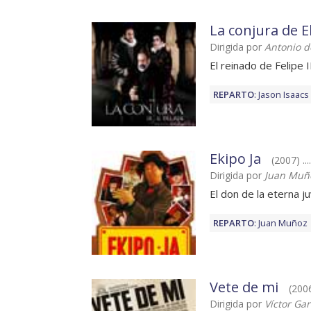
La conjura de El
Dirigida por
Antonio d
El reinado de Felipe I
REPARTO
:
Jason Isaacs
Ekipo Ja
(2007) ..
Dirigida por
Juan Muñ
El don de la eterna j
REPARTO
:
Juan Muñoz
Vete de mi
(2006
Dirigida por
Víctor Ga