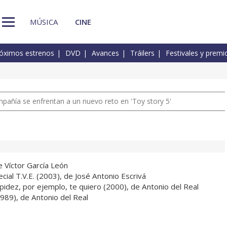
MÚSICA
CINE
óximos estrenos
DVD
Avances
Tráilers
Festivales y premi
pañía se enfrentan a un nuevo reto en 'Toy story 5'
e Víctor García León
ecial T.V.E. (2003), de José Antonio Escrivá
pidez, por ejemplo, te quiero (2000), de Antonio del Real
(1989), de Antonio del Real