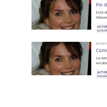
Fin d
Está d
Manuel
ACTOR
Jordi M
03/09/
Comi
La nue
encabe
ACTOR
Daniele