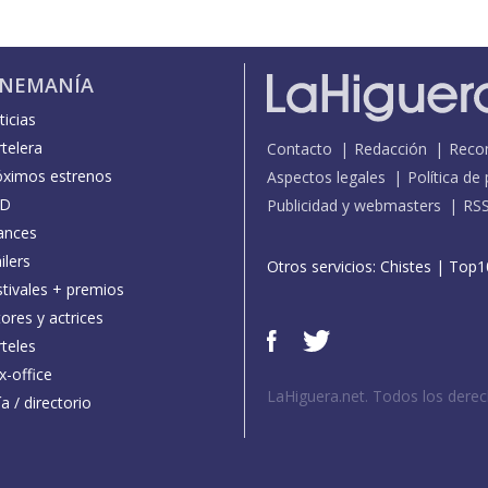
INEMANÍA
icias
telera
Contacto
Redacción
Reco
óximos estrenos
Aspectos legales
Política de
D
Publicidad y webmasters
RS
ances
ilers
Otros servicios:
Chistes
|
Top1
stivales + premios
ores y actrices
teles
x-office
LaHiguera.net. Todos los dere
a / directorio