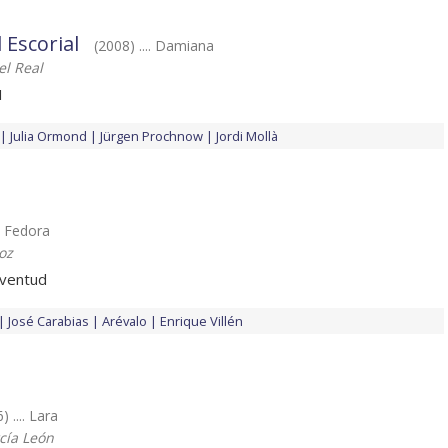
 Escorial
(2008) .... Damiana
el Real
I
Julia Ormond
Jürgen Prochnow
Jordi Mollà
.. Fedora
oz
uventud
José Carabias
Arévalo
Enrique Villén
) .... Lara
rcía León