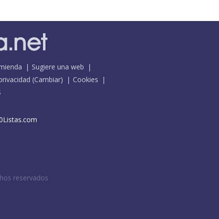
mienda
Sugiere una web
 privacidad
(
Cambiar
)
Cookies
S
0Listas.com
chos reservados