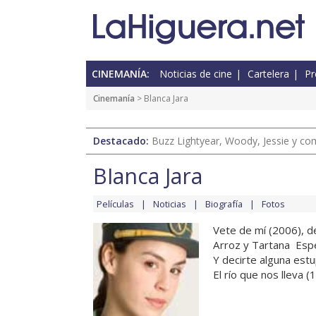
CINEMANÍA:
Noticias de cine
Cartelera
Pr
Cinemanía
> Blanca Jara
Destacado:
Buzz Lightyear, Woody, Jessie y com
Blanca Jara
Películas
Noticias
Biografía
Fotos
Vete de mí (2006), d
Arroz y Tartana  Esp
Y decirte alguna estu
El río que nos lleva 