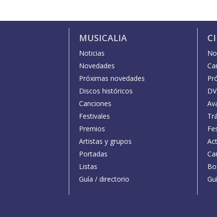
MUSICALIA
C
Noticias
Not
Novedades
Car
Próximas novedades
Pr
Discos históricos
DV
Canciones
Av
Festivales
Trá
Premios
Fe
Artistas y grupos
Act
Portadas
Car
Listas
Bo
Guía / directorio
Guí