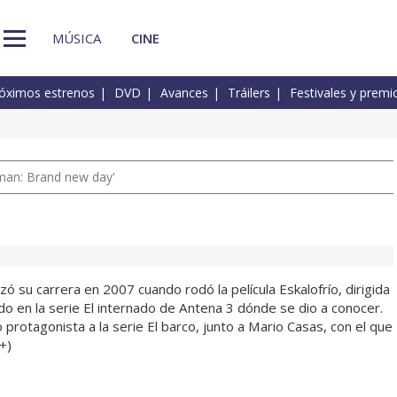
MÚSICA
CINE
óximos estrenos
DVD
Avances
Tráilers
Festivales y premi
man: Brand new day'
 su carrera en 2007 cuando rodó la película Eskalofrío, dirigida
ndo en la serie El internado de Antena 3 dónde se dio a conocer.
rotagonista a la serie El barco, junto a Mario Casas, con el que
+
)