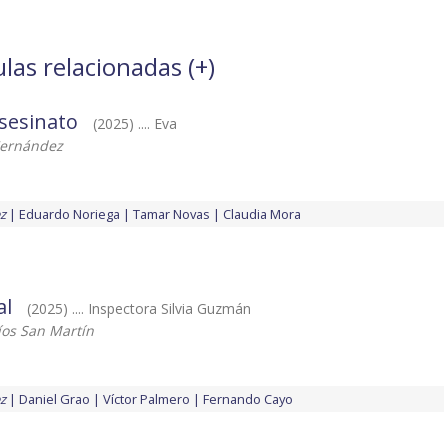
las relacionadas (
+
)
asesinato
(2025) .... Eva
Hernández
z
Eduardo Noriega
Tamar Novas
Claudia Mora
al
(2025) .... Inspectora Silvia Guzmán
os San Martín
z
Daniel Grao
Víctor Palmero
Fernando Cayo