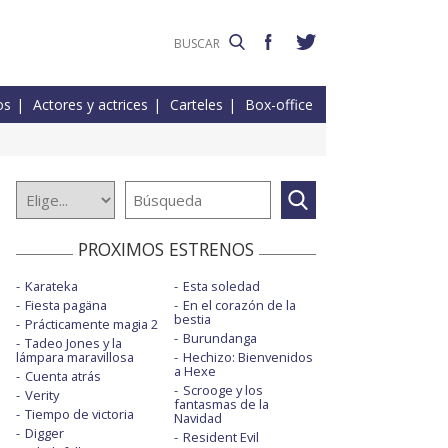
os
Actores y actrices
Carteles
Box-office
PROXIMOS ESTRENOS
Karateka
Esta soledad
Fiesta pagäna
En el corazón de la
bestia
Prácticamente magia 2
Burundanga
Tadeo Jones y la
lámpara maravillosa
Hechizo: Bienvenidos
a Hexe
Cuenta atrás
Scrooge y los
Verity
fantasmas de la
Tiempo de victoria
Navidad
Digger
Resident Evil