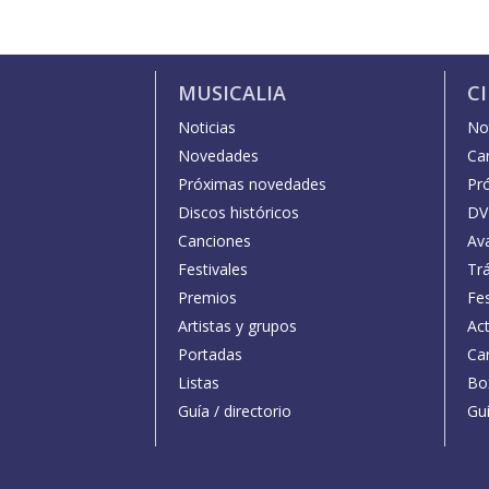
MUSICALIA
C
Noticias
Not
Novedades
Car
Próximas novedades
Pr
Discos históricos
DV
Canciones
Av
Festivales
Trá
Premios
Fe
Artistas y grupos
Act
Portadas
Car
Listas
Bo
Guía / directorio
Guí