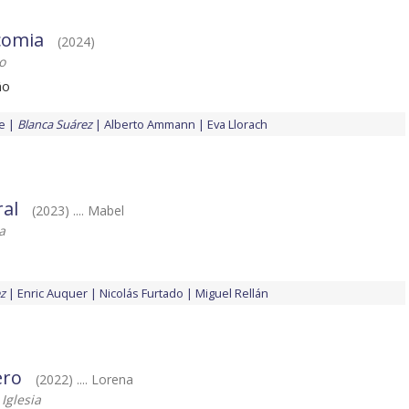
ocomia
(2024)
o
ño
e
Blanca Suárez
Alberto Ammann
Eva Llorach
ral
(2023) .... Mabel
a
z
Enric Auquer
Nicolás Furtado
Miguel Rellán
ero
(2022) .... Lorena
 Iglesia