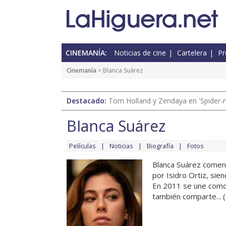
CINEMANÍA:
Noticias de cine
Cartelera
Pr
Cinemanía
> Blanca Suárez
Destacado:
Tom Holland y Zendaya en 'Spider-
Blanca Suárez
Películas
Noticias
Biografía
Fotos
Blanca Suárez comenzó
por Isidro Ortiz, sie
En 2011 se une como p
también comparte... (