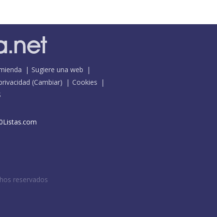
mienda
Sugiere una web
 privacidad
(
Cambiar
)
Cookies
S
0Listas.com
chos reservados