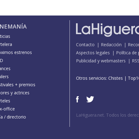
INEMANÍA
icias
telera
Contacto
Redacción
Reco
óximos estrenos
Aspectos legales
Política de
D
Publicidad y webmasters
RS
ances
ilers
Otros servicios:
Chistes
|
Top1
stivales + premios
ores y actrices
teles
x-office
LaHiguera.net. Todos los dere
a / directorio