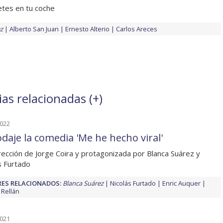
etes en tu coche
z
Alberto San Juan
Ernesto Alterio
Carlos Areces
ias relacionadas (
+
)
2022
odaje la comedia 'Me he hecho viral'
rección de Jorge Coira y protagonizada por Blanca Suárez y
s Furtado
ES RELACIONADOS:
Blanca Suárez
Nicolás Furtado
Enric Auquer
 Rellán
2021