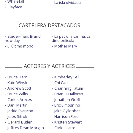
Whalefall
La isla olvidada
Clayface
CARTELERA DESTACADOS
Spider-man: Brand
La patrulla canina: La
new day
dino película
El último mono
Mother Mary
ACTORES Y ACTRICES
Bruce Dern
Kimberley Tell
Kate Winslet
Chi Cao
Andrew Scott
Channing Tatum
Bruce Willis
Brian O'Halloran
Carlos Areces
Jonathan Groff
Dani Martín
Eric Elmosnino
Jackie Evancho
Jake Gyllenhaal
Jules Sitruk
Harrison Ford
Gerard Butler
Kristen Stewart
Jeffrey Dean Morgan
Carlos Latre