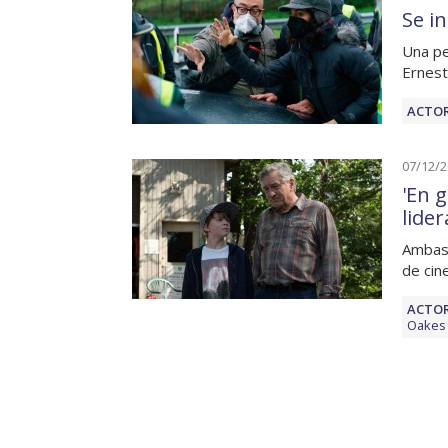
Se in
Una pe
Ernest
ACTOR
07/12/
'En 
lider
Ambas 
de cin
ACTOR
Oakes 