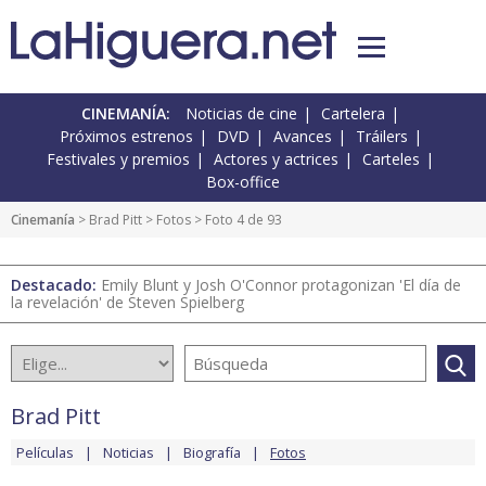
CINEMANÍA:
Noticias de cine
Cartelera
Próximos estrenos
DVD
Avances
Tráilers
Festivales y premios
Actores y actrices
Carteles
Box-office
Cinemanía
>
Brad Pitt
>
Fotos
> Foto 4 de 93
Destacado:
Emily Blunt y Josh O'Connor protagonizan 'El día de
la revelación' de Steven Spielberg
Brad Pitt
Películas
Noticias
Biografía
Fotos