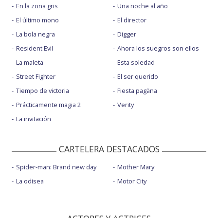
En la zona gris
Una noche al año
El último mono
El director
La bola negra
Digger
Resident Evil
Ahora los suegros son ellos
La maleta
Esta soledad
Street Fighter
El ser querido
Tiempo de victoria
Fiesta pagäna
Prácticamente magia 2
Verity
La invitación
CARTELERA DESTACADOS
Spider-man: Brand new day
Mother Mary
La odisea
Motor City