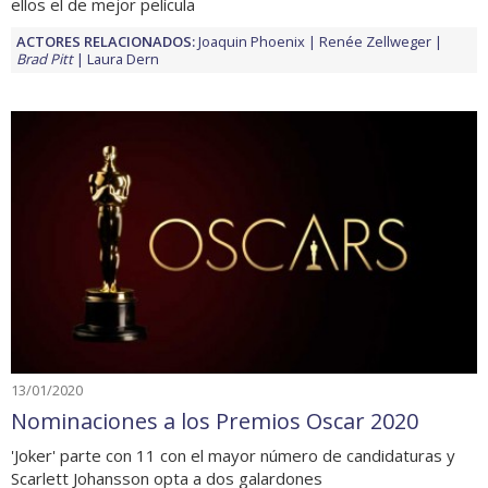
ellos el de mejor película
ACTORES RELACIONADOS:
Joaquin Phoenix
Renée Zellweger
Brad Pitt
Laura Dern
13/01/2020
Nominaciones a los Premios Oscar 2020
'Joker' parte con 11 con el mayor número de candidaturas y
Scarlett Johansson opta a dos galardones