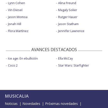
Lynn Cohen
Alina Freund
Vin Diesel
Magaly Solier
Jason Momoa
Rutger Hauer
Jonah Hill
Jason Statham
Flora Martínez
Jennifer Lawrence
AVANCES DESTACADOS
Ice age: En ebullición
Ella McCay
Coco 2
Star Wars: Starfighter
MUSICALIA
Noticias
Novedades
Próximas novedades