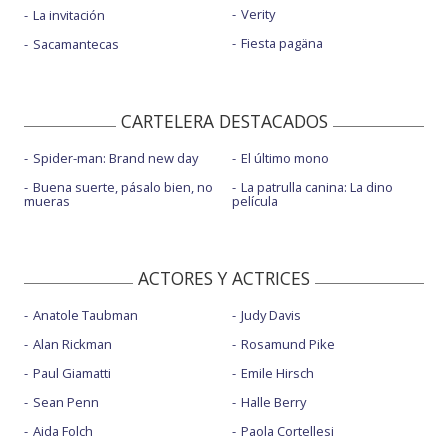
Verity
La invitación
Fiesta pagäna
Sacamantecas
CARTELERA DESTACADOS
Spider-man: Brand new day
El último mono
Buena suerte, pásalo bien, no
La patrulla canina: La dino
mueras
película
ACTORES Y ACTRICES
Anatole Taubman
Judy Davis
Alan Rickman
Rosamund Pike
Paul Giamatti
Emile Hirsch
Sean Penn
Halle Berry
Aida Folch
Paola Cortellesi