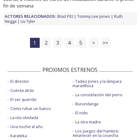
fin de semana
ACTORES RELACIONADOS:
Brad Pitt
Tommy Lee Jones
Ruth
Negga
Liv Tyler
1
2
3
4
5
>
>>
PROXIMOS ESTRENOS
El director
Tadeo Jones y la lámpara
maravillosa
Cuenta atrás
La constelación del perro
El ser querido
Burundanga
Cómo robar un banco
El nido
La isla olvidada
La otra madre
Una noche al año
Los juegos del hambre:
Amanecer en la cosecha
Karateka