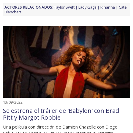
ACTORES RELACIONADOS:
Taylor Swift
Lady Gaga
Rihanna
Cate
Blanchett
13/09/2022
Se estrena el tráiler de 'Babylon' con Brad
Pitt y Margot Robbie
Una película con dirección de Damien Chazelle con Diego
Calva, Jovan Adepo, Li Jun Li y Jean Smart en el reparto