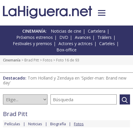
CINEMANÍA:
Noticias de cine
Cartelera
Próximos estrenos
DVD
Avances
Tráilers
Festivales y premios
Actores y actrices
Carteles
Box-office
Cinemanía
>
Brad Pitt
>
Fotos
> Foto 16 de 93
Destacado:
Tom Holland y Zendaya en 'Spider-man: Brand new
day'
Brad Pitt
Películas
Noticias
Biografía
Fotos