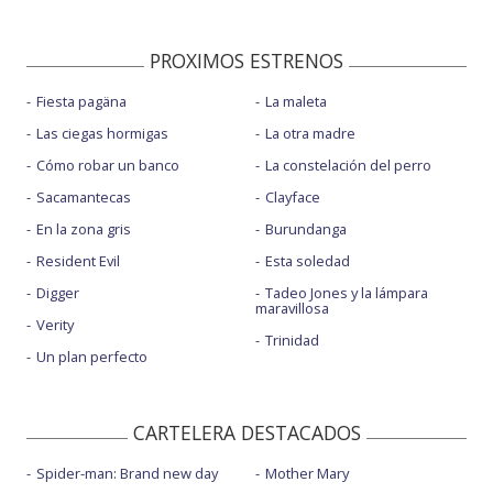
PROXIMOS ESTRENOS
Fiesta pagäna
La maleta
Las ciegas hormigas
La otra madre
Cómo robar un banco
La constelación del perro
Sacamantecas
Clayface
En la zona gris
Burundanga
Resident Evil
Esta soledad
Digger
Tadeo Jones y la lámpara
maravillosa
Verity
Trinidad
Un plan perfecto
CARTELERA DESTACADOS
Spider-man: Brand new day
Mother Mary