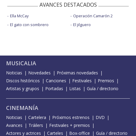
AVANCES DESTACADOS
Ella McCay
Operación Camarón 2
El gato con sombrero
El jilguero
MUSICALIA
Noticias
Novedades
Próximas novedades
Discos históricos
Canciones
Festivales
Premios
Artistas y grupos
Portadas
Listas
Guía / directorio
CINEMANÍA
Noticias
Cartelera
Próximos estrenos
DVD
Avances
Tráilers
Festivales + premios
Actores y actrices
Carteles
Box-office
Guía / directorio