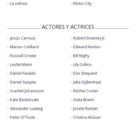
La odisea
Motor City
ACTORES Y ACTRICES
Jesús Carroza
Robert Downey Jr.
Marion Cotillard
Edward Norton
Russell Crowe
Bill Nighy
Leslie Mann
Lily Collins
Daniel Faraldo
Dax Shepard
Daniel Sunjata
Jake Gyllenhaal
Scarlett Johansson
Ritchie Coster
Kate Beckinsale
Anita Briem
Alexander Ludwig
Josele Román
Peter O'Toole
Cristina Alcázar