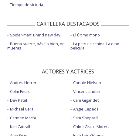
Tiempo de victoria
CARTELERA DESTACADOS
Spider-man: Brand new day
El último mono
Buena suerte, pásalo bien, no
La patrulla canina: La dino
mueras
película
ACTORES Y ACTRICES
Andrés Herrera
Connie Nielsen
Colm Feore
Vincent Lindon
Dev Patel
Cam Gigandet
Michael Cera
Angie Cepeda
Carmen Machi
Sam Shepard
Kim Cattrall
Chloë Grace Moretz
Amy Ryan
José Luis Gómez