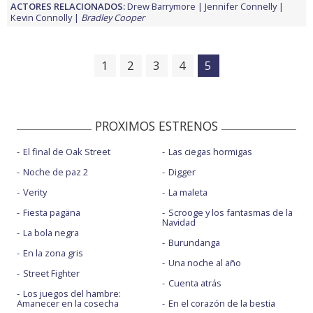
ACTORES RELACIONADOS:
Drew Barrymore
Jennifer Connelly
Kevin Connolly
Bradley Cooper
1
2
3
4
5
PROXIMOS ESTRENOS
El final de Oak Street
Las ciegas hormigas
Noche de paz 2
Digger
Verity
La maleta
Fiesta pagäna
Scrooge y los fantasmas de la
Navidad
La bola negra
Burundanga
En la zona gris
Una noche al año
Street Fighter
Cuenta atrás
Los juegos del hambre:
Amanecer en la cosecha
En el corazón de la bestia