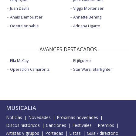
Juan Dávila
Viggo Mortensen
Anaïs Demoustier
Annette Bening
Odette Annable
Adriana Ugarte
AVANCES DESTACADOS
Ella McCay
El jilguero
Operación Camarón 2
Star Wars: Starfighter
MUSICALIA
Noticias
Novedades
Próximas novedades
Discos históricos
Canciones
Festivales
Premios
Artistas y grupos
Portadas
Listas
Guía / directorio