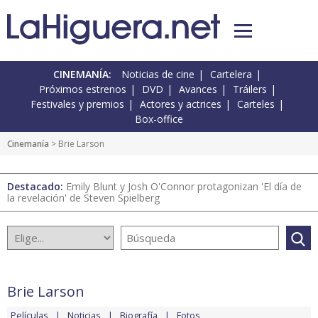
CINEMANÍA:
Noticias de cine
Cartelera
Próximos estrenos
DVD
Avances
Tráilers
Festivales y premios
Actores y actrices
Carteles
Box-office
Cinemanía
> Brie Larson
Destacado:
Emily Blunt y Josh O'Connor protagonizan 'El día de
la revelación' de Steven Spielberg
Brie Larson
Películas
Noticias
Biografía
Fotos