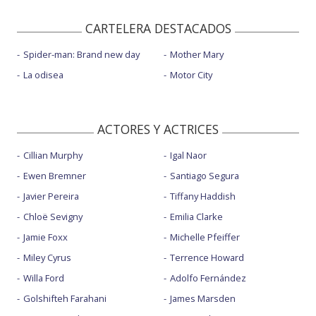
CARTELERA DESTACADOS
Spider-man: Brand new day
Mother Mary
La odisea
Motor City
ACTORES Y ACTRICES
Cillian Murphy
Igal Naor
Ewen Bremner
Santiago Segura
Javier Pereira
Tiffany Haddish
Chloë Sevigny
Emilia Clarke
Jamie Foxx
Michelle Pfeiffer
Miley Cyrus
Terrence Howard
Willa Ford
Adolfo Fernández
Golshifteh Farahani
James Marsden