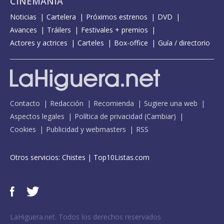
CINEMANÍA
Noticias
Cartelera
Próximos estrenos
DVD
Avances
Tráilers
Festivales + premios
Actores y actrices
Carteles
Box-office
Guía / directorio
Contacto
Redacción
Recomienda
Sugiere una web
Aspectos legales
Política de privacidad
(
Cambiar
)
Cookies
Publicidad y webmasters
RSS
Otros servicios:
Chistes
|
Top10Listas.com
LaHiguera.net. Todos los derechos reservados