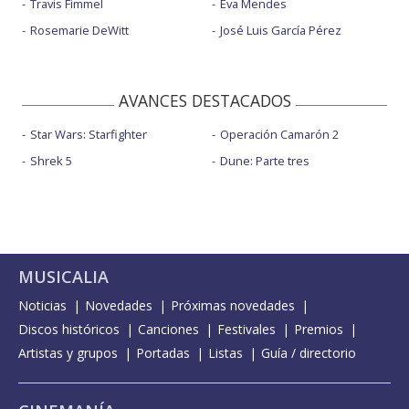
Travis Fimmel
Eva Mendes
Rosemarie DeWitt
José Luis García Pérez
AVANCES DESTACADOS
Star Wars: Starfighter
Operación Camarón 2
Shrek 5
Dune: Parte tres
MUSICALIA
Noticias
Novedades
Próximas novedades
Discos históricos
Canciones
Festivales
Premios
Artistas y grupos
Portadas
Listas
Guía / directorio