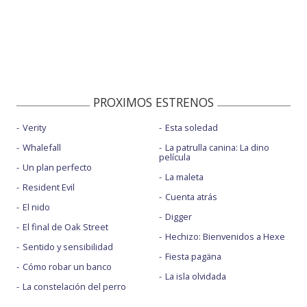
PROXIMOS ESTRENOS
Verity
Esta soledad
Whalefall
La patrulla canina: La dino
película
Un plan perfecto
La maleta
Resident Evil
Cuenta atrás
El nido
Digger
El final de Oak Street
Hechizo: Bienvenidos a Hexe
Sentido y sensibilidad
Fiesta pagäna
Cómo robar un banco
La isla olvidada
La constelación del perro