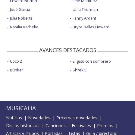
Edward Norton
Fele Martínez
José Garcia
Uma Thurman
Julia Roberts
Fanny Ardant
Natalia Verbeke
Bryce Dallas Howard
AVANCES DESTACADOS
Coco 2
El gato con sombrero
Búnker
Shrek 5
MUSICALIA
Noticias
Novedades
Próximas novedades
Discos históricos
Canciones
Festivales
Premios
Artistas y grupos
Portadas
Listas
Guía / directorio