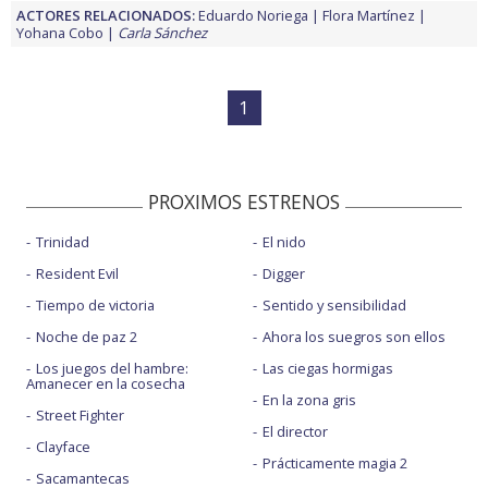
ACTORES RELACIONADOS:
Eduardo Noriega
Flora Martínez
Yohana Cobo
Carla Sánchez
1
PROXIMOS ESTRENOS
Trinidad
El nido
Resident Evil
Digger
Tiempo de victoria
Sentido y sensibilidad
Noche de paz 2
Ahora los suegros son ellos
Los juegos del hambre:
Las ciegas hormigas
Amanecer en la cosecha
En la zona gris
Street Fighter
El director
Clayface
Prácticamente magia 2
Sacamantecas