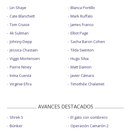
Lin Shaye
Blanca Portillo
Cate Blanchett
Mark Ruffalo
Tom Cruise
James Franco
Ali Suliman
Elliot Page
Johnny Depp
Sacha Baron Cohen
Jessica Chastain
Tilda Swinton
Viggo Mortensen
Hugo Silva
Pierre Niney
Matt Damon
Inma Cuesta
Javier Cámara
Virginie Efira
Timothée Chalamet
AVANCES DESTACADOS
Shrek 5
El gato con sombrero
Búnker
Operación Camarón 2