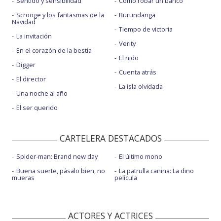
Sentido y sensibilidad
Cómo robar un banco
Scrooge y los fantasmas de la
Burundanga
Navidad
Tiempo de victoria
La invitación
Verity
En el corazón de la bestia
El nido
Digger
Cuenta atrás
El director
La isla olvidada
Una noche al año
El ser querido
CARTELERA DESTACADOS
Spider-man: Brand new day
El último mono
Buena suerte, pásalo bien, no
La patrulla canina: La dino
mueras
película
ACTORES Y ACTRICES