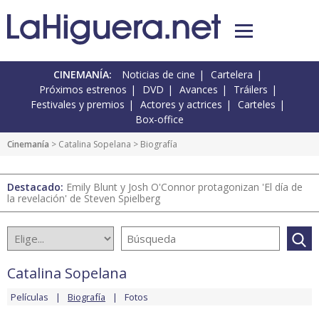
CINEMANÍA:
Noticias de cine
Cartelera
Próximos estrenos
DVD
Avances
Tráilers
Festivales y premios
Actores y actrices
Carteles
Box-office
Cinemanía
>
Catalina Sopelana
> Biografía
Destacado:
Emily Blunt y Josh O'Connor protagonizan 'El día de
la revelación' de Steven Spielberg
Catalina Sopelana
Películas
Biografía
Fotos