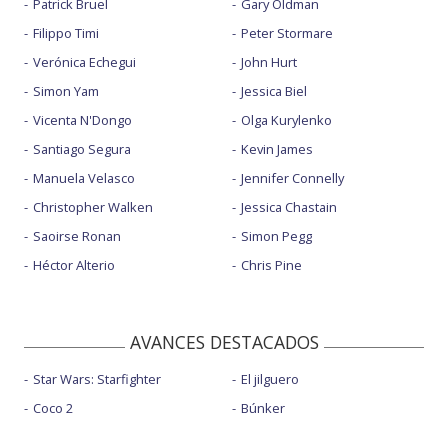
Patrick Bruel
Gary Oldman
Filippo Timi
Peter Stormare
Verónica Echegui
John Hurt
Simon Yam
Jessica Biel
Vicenta N'Dongo
Olga Kurylenko
Santiago Segura
Kevin James
Manuela Velasco
Jennifer Connelly
Christopher Walken
Jessica Chastain
Saoirse Ronan
Simon Pegg
Héctor Alterio
Chris Pine
AVANCES DESTACADOS
Star Wars: Starfighter
El jilguero
Coco 2
Búnker