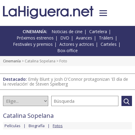
CINEMANÍA:
Noticias de cine
Cartelera
Próximos estrenos
DVD
Avances
Tráilers
Festivales y premios
Actores y actrices
Carteles
Box-office
Cinemanía
>
Catalina Sopelana
> Foto
Destacado:
Emily Blunt y Josh O'Connor protagonizan 'El día de
la revelación' de Steven Spielberg
Catalina Sopelana
Películas
Biografía
Fotos