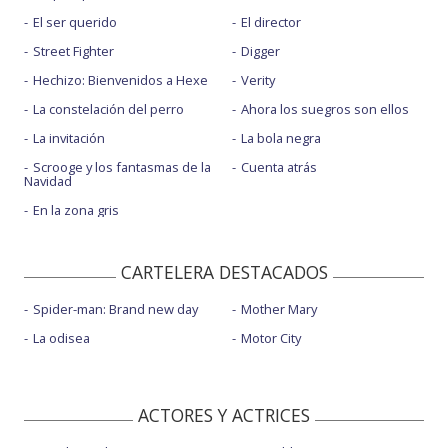
El ser querido
El director
Street Fighter
Digger
Hechizo: Bienvenidos a Hexe
Verity
La constelación del perro
Ahora los suegros son ellos
La invitación
La bola negra
Scrooge y los fantasmas de la
Cuenta atrás
Navidad
En la zona gris
CARTELERA DESTACADOS
Spider-man: Brand new day
Mother Mary
La odisea
Motor City
ACTORES Y ACTRICES