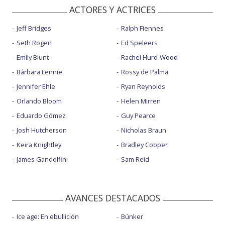
ACTORES Y ACTRICES
Jeff Bridges
Ralph Fiennes
Seth Rogen
Ed Speleers
Emily Blunt
Rachel Hurd-Wood
Bárbara Lennie
Rossy de Palma
Jennifer Ehle
Ryan Reynolds
Orlando Bloom
Helen Mirren
Eduardo Gómez
Guy Pearce
Josh Hutcherson
Nicholas Braun
Keira Knightley
Bradley Cooper
James Gandolfini
Sam Reid
AVANCES DESTACADOS
Ice age: En ebullición
Búnker