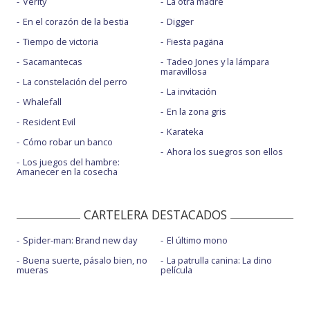
Verity
La otra madre
En el corazón de la bestia
Digger
Tiempo de victoria
Fiesta pagäna
Sacamantecas
Tadeo Jones y la lámpara
maravillosa
La constelación del perro
La invitación
Whalefall
En la zona gris
Resident Evil
Karateka
Cómo robar un banco
Ahora los suegros son ellos
Los juegos del hambre:
Amanecer en la cosecha
CARTELERA DESTACADOS
Spider-man: Brand new day
El último mono
Buena suerte, pásalo bien, no
La patrulla canina: La dino
mueras
película