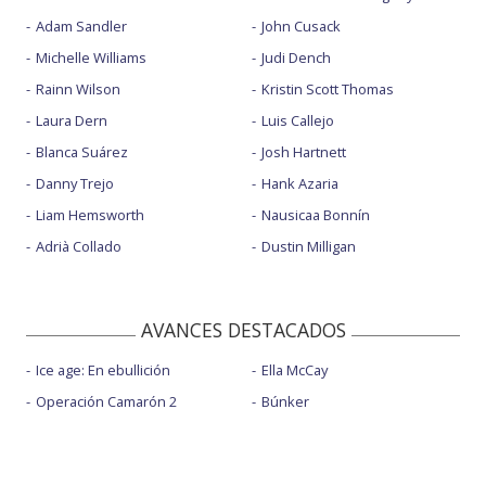
Adam Sandler
John Cusack
Michelle Williams
Judi Dench
Rainn Wilson
Kristin Scott Thomas
Laura Dern
Luis Callejo
Blanca Suárez
Josh Hartnett
Danny Trejo
Hank Azaria
Liam Hemsworth
Nausicaa Bonnín
Adrià Collado
Dustin Milligan
AVANCES DESTACADOS
Ice age: En ebullición
Ella McCay
Operación Camarón 2
Búnker