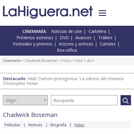
CINEMANÍA:
Noticias de cine
Cartelera
Próximos estrenos
DVD
Avances
Tráilers
Festivales y premios
Actores y actrices
Carteles
Box-office
Cinemanía
>
Chadwick Boseman
>
Fotos
> Foto 1 de 5
Destacado:
Matt Damon protagoniza 'La odisea' del cineasta
Christopher Nolan
Chadwick Boseman
Películas
Noticias
Biografía
Fotos