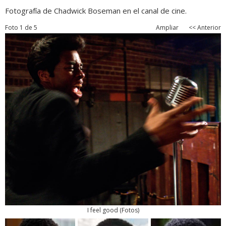
Fotografía de Chadwick Boseman en el canal de cine.
Foto 1 de 5
Ampliar
<< Anterior
I feel good
(
Fotos
)