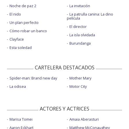
Noche de paz 2
La invitación
El nido
La patrulla canina: La dino
película
Un plan perfecto
El director
Cómo robar un banco
La isla olvidada
Clayface
Burundanga
Esta soledad
CARTELERA DESTACADOS
Spider-man: Brand new day
Mother Mary
La odisea
Motor City
ACTORES Y ACTRICES
Marisa Tomei
Amaia Aberasturi
Aaron Eckhart
Matthew McConaughey