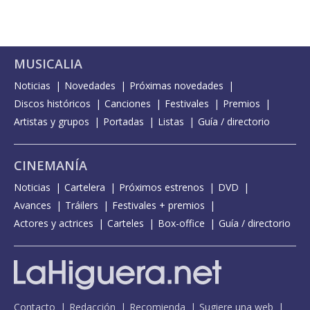
MUSICALIA
Noticias
Novedades
Próximas novedades
Discos históricos
Canciones
Festivales
Premios
Artistas y grupos
Portadas
Listas
Guía / directorio
CINEMANÍA
Noticias
Cartelera
Próximos estrenos
DVD
Avances
Tráilers
Festivales + premios
Actores y actrices
Carteles
Box-office
Guía / directorio
Contacto
Redacción
Recomienda
Sugiere una web