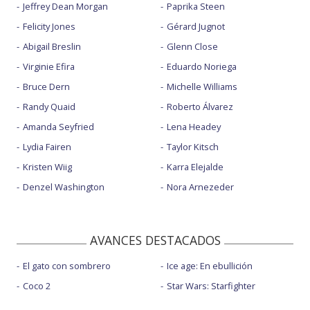
Jeffrey Dean Morgan
Paprika Steen
Felicity Jones
Gérard Jugnot
Abigail Breslin
Glenn Close
Virginie Efira
Eduardo Noriega
Bruce Dern
Michelle Williams
Randy Quaid
Roberto Álvarez
Amanda Seyfried
Lena Headey
Lydia Fairen
Taylor Kitsch
Kristen Wiig
Karra Elejalde
Denzel Washington
Nora Arnezeder
AVANCES DESTACADOS
El gato con sombrero
Ice age: En ebullición
Coco 2
Star Wars: Starfighter