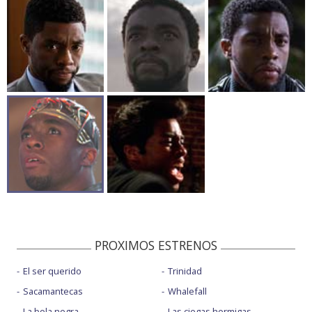
PROXIMOS ESTRENOS
El ser querido
Trinidad
Sacamantecas
Whalefall
La bola negra
Las ciegas hormigas