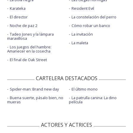
Karateka
Resident Evil
El director
La constelación del perro
Noche de paz 2
Cómo robar un banco
Tadeo Jones y la lámpara
La invitación
maravillosa
La maleta
Los juegos del hambre:
Amanecer en la cosecha
El final de Oak Street
CARTELERA DESTACADOS
Spider-man: Brand new day
El último mono
Buena suerte, pásalo bien, no
La patrulla canina: La dino
mueras
película
ACTORES Y ACTRICES