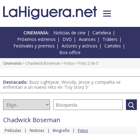
CINEMANÍA:
Noticias de cine
Cartelera
Próximos estrenos
DVD
Avances
Tráilers
Festivales y premios
Actores y actrices
Carteles
Box-office
Cinemanía
>
Chadwick Boseman
>
Fotos
> Foto 2 de 5
Destacado:
Buzz Lightyear, Woody, Jessie y compañía se
enfrentan a un nuevo reto en 'Toy story 5'
Chadwick Boseman
Películas
Noticias
Biografía
Fotos