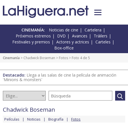
CINEMANÍA:
Noticias de cine
Cartelera
Próximos estrenos
DVD
Avances
Tráilers
Festivales y premios
Actores y actrices
Carteles
Box-office
Cinemanía
>
Chadwick Boseman
>
Fotos
> Foto 4 de 5
Destacado:
Llega a las salas de cine la película de animación
'Minions & monsters'
Chadwick Boseman
Películas
Noticias
Biografía
Fotos