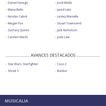
Daniel Fanego
Jordi Mollà
Maria Bello
Jared Leto
Nicolás Cabré
Lesley Manville
Megan Fox
Stuart Townsend
Zachary Quinto
Jack Nicholson
Carmen Machi
Jude Law
AVANCES DESTACADOS
Star Wars: Starfighter
Coco 2
Shrek 5
Búnker
MUSICALIA