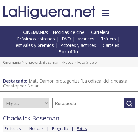
CINEMANÍA:
Noticias de cine
Cartelera
Próximos estrenos
DVD
Avances
Tráilers
Festivales y premios
Actores y actrices
Carteles
Box-office
Cinemanía
>
Chadwick Boseman
>
Fotos
> Foto 5 de 5
Destacado:
Matt Damon protagoniza 'La odisea' del cineasta
Christopher Nolan
Chadwick Boseman
Películas
Noticias
Biografía
Fotos