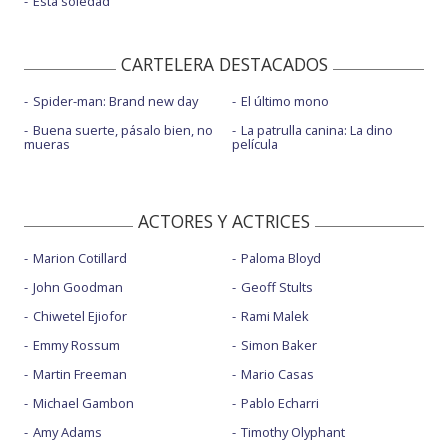
Esta soledad
CARTELERA DESTACADOS
Spider-man: Brand new day
El último mono
Buena suerte, pásalo bien, no
La patrulla canina: La dino
mueras
película
ACTORES Y ACTRICES
Marion Cotillard
Paloma Bloyd
John Goodman
Geoff Stults
Chiwetel Ejiofor
Rami Malek
Emmy Rossum
Simon Baker
Martin Freeman
Mario Casas
Michael Gambon
Pablo Echarri
Amy Adams
Timothy Olyphant