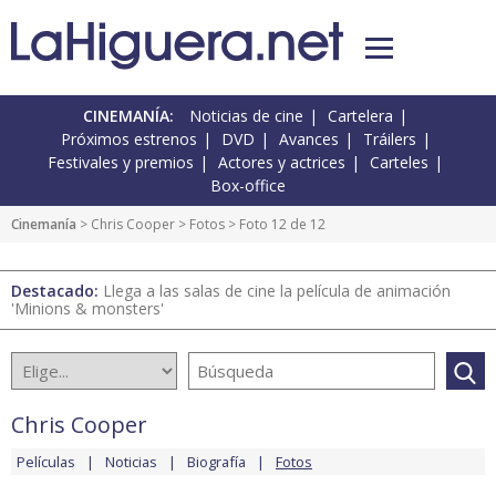
CINEMANÍA:
Noticias de cine
Cartelera
Próximos estrenos
DVD
Avances
Tráilers
Festivales y premios
Actores y actrices
Carteles
Box-office
Cinemanía
>
Chris Cooper
>
Fotos
> Foto 12 de 12
Destacado:
Llega a las salas de cine la película de animación
'Minions & monsters'
Chris Cooper
Películas
Noticias
Biografía
Fotos