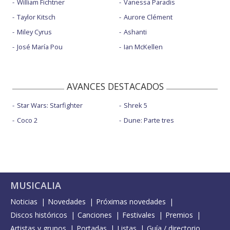
William Fichtner
Vanessa Paradis
Taylor Kitsch
Aurore Clément
Miley Cyrus
Ashanti
José María Pou
Ian McKellen
AVANCES DESTACADOS
Star Wars: Starfighter
Shrek 5
Coco 2
Dune: Parte tres
MUSICALIA
Noticias
Novedades
Próximas novedades
Discos históricos
Canciones
Festivales
Premios
Artistas y grupos
Portadas
Listas
Guía / directorio