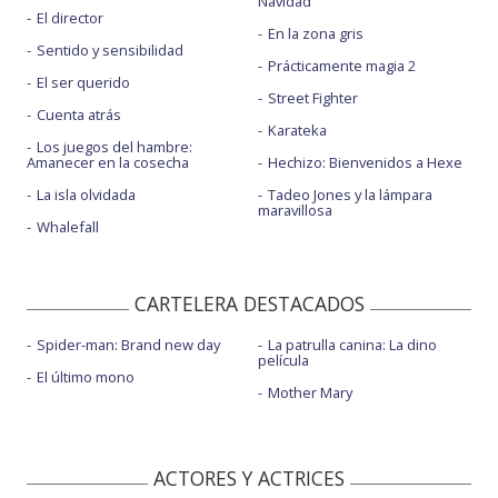
Navidad
El director
En la zona gris
Sentido y sensibilidad
Prácticamente magia 2
El ser querido
Street Fighter
Cuenta atrás
Karateka
Los juegos del hambre:
Amanecer en la cosecha
Hechizo: Bienvenidos a Hexe
La isla olvidada
Tadeo Jones y la lámpara
maravillosa
Whalefall
CARTELERA DESTACADOS
Spider-man: Brand new day
La patrulla canina: La dino
película
El último mono
Mother Mary
ACTORES Y ACTRICES