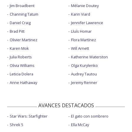
Jim Broadbent
Mélanie Doutey
Channing Tatum
Karin Viard
Daniel Craig
Jennifer Lawrence
Brad Pitt
Lluís Homar
Olivier Martinez
Flora Martínez
Karen Mok
Will Arnett
Julia Roberts
Katherine Waterston
Olivia Williams
Olga Kurylenko
Leticia Dolera
Audrey Tautou
Anne Hathaway
Jeremy Renner
AVANCES DESTACADOS
Star Wars: Starfighter
El gato con sombrero
Shrek 5
Ella McCay