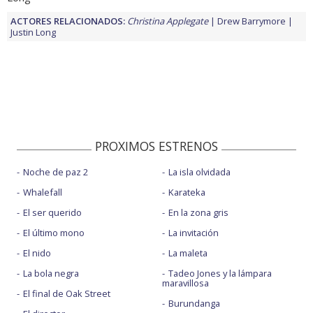
ACTORES RELACIONADOS:
Christina Applegate
Drew Barrymore
Justin Long
PROXIMOS ESTRENOS
Noche de paz 2
La isla olvidada
Whalefall
Karateka
El ser querido
En la zona gris
El último mono
La invitación
El nido
La maleta
La bola negra
Tadeo Jones y la lámpara
maravillosa
El final de Oak Street
Burundanga