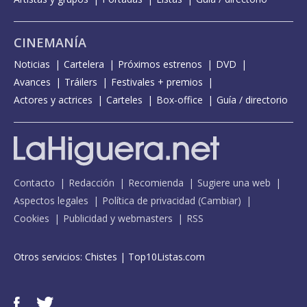
CINEMANÍA
Noticias
Cartelera
Próximos estrenos
DVD
Avances
Tráilers
Festivales + premios
Actores y actrices
Carteles
Box-office
Guía / directorio
Contacto
Redacción
Recomienda
Sugiere una web
Aspectos legales
Política de privacidad
(
Cambiar
)
Cookies
Publicidad y webmasters
RSS
Otros servicios:
Chistes
|
Top10Listas.com