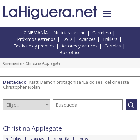
CINEMANÍA:
Noticias de cine
Cartelera
Próximos estrenos
DVD
Avances
Tráilers
Festivales y premios
Actores y actrices
Carteles
Box-office
Cinemanía
> Christina Applegate
Destacado:
Matt Damon protagoniza 'La odisea' del cineasta
Christopher Nolan
Christina Applegate
Películas
Noticias
Biografía
Fotos