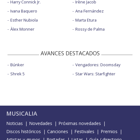
Harry Connick Jr.
Irène Jacob
Ivana Baquero
Ana Fernández
Esther Nubiola
Marta Etura
Àlex Monner
Rossy de Palma
AVANCES DESTACADOS
Búnker
Vengadores: Doomsday
Shrek 5
Star Wars: Starfighter
MUSICALIA
Noticias
Novedades
Próximas novedades
Discos históricos
Canciones
Festivales
Premios
Artistas y grupos
Portadas
Listas
Guía / directorio