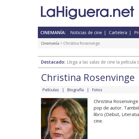
CINEMANÍA:
Noticias de cine
Cartelera
Pr
Cinemanía
> Christina Rosenvinge
Destacado:
Llega a las salas de cine la películ
Christina Rosenvinge
Películas
Biografía
Fotos
Christina Rosenvinge
pop de autor. Tambié
libro (Debut, Litera
cine.