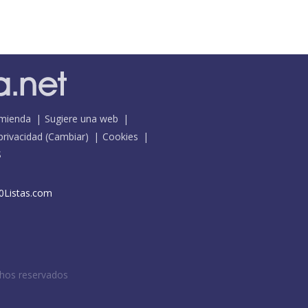
mienda
Sugiere una web
 privacidad
(
Cambiar
)
Cookies
S
0Listas.com
chos reservados