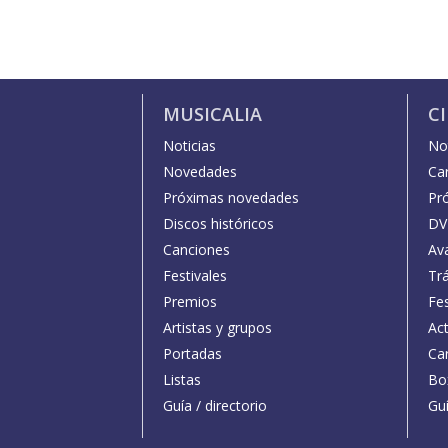
MUSICALIA
C
Noticias
Not
Novedades
Car
Próximas novedades
Pr
Discos históricos
DV
Canciones
Av
Festivales
Trá
Premios
Fe
Artistas y grupos
Act
Portadas
Car
Listas
Bo
Guía / directorio
Guí