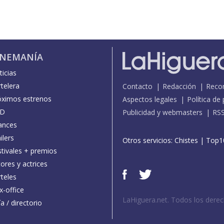
INEMANÍA
icias
telera
Contacto
Redacción
Reco
óximos estrenos
Aspectos legales
Política de
D
Publicidad y webmasters
RS
ances
ilers
Otros servicios:
Chistes
|
Top1
stivales + premios
ores y actrices
teles
x-office
LaHiguera.net. Todos los dere
a / directorio