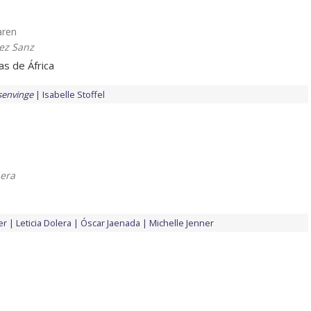
Karen
ez Sanz
s de África
senvinge
Isabelle Stoffel
bera
er
Leticia Dolera
Óscar Jaenada
Michelle Jenner