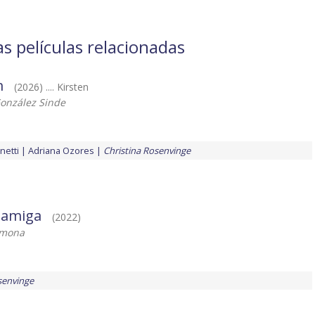
s películas relacionadas
m
(2026) .... Kirsten
onzález Sinde
netti
Adriana Ozores
Christina Rosenvinge
 amiga
(2022)
rmona
senvinge