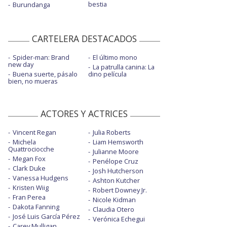
bestia
Burundanga
CARTELERA DESTACADOS
Spider-man: Brand
El último mono
new day
La patrulla canina: La
Buena suerte, pásalo
dino película
bien, no mueras
ACTORES Y ACTRICES
Vincent Regan
Julia Roberts
Michela
Liam Hemsworth
Quattrociocche
Julianne Moore
Megan Fox
Penélope Cruz
Clark Duke
Josh Hutcherson
Vanessa Hudgens
Ashton Kutcher
Kristen Wiig
Robert Downey Jr.
Fran Perea
Nicole Kidman
Dakota Fanning
Claudia Otero
José Luis García Pérez
Verónica Echegui
Carey Mulligan