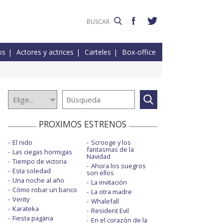
os
Actores y actrices
Carteles
Box-office
PROXIMOS ESTRENOS
El nido
Scrooge y los
fantasmas de la
Las ciegas hormigas
Navidad
Tiempo de victoria
Ahora los suegros
Esta soledad
son ellos
Una noche al año
La invitación
Cómo robar un banco
La otra madre
Verity
Whalefall
Karateka
Resident Evil
Fiesta pagäna
En el corazón de la