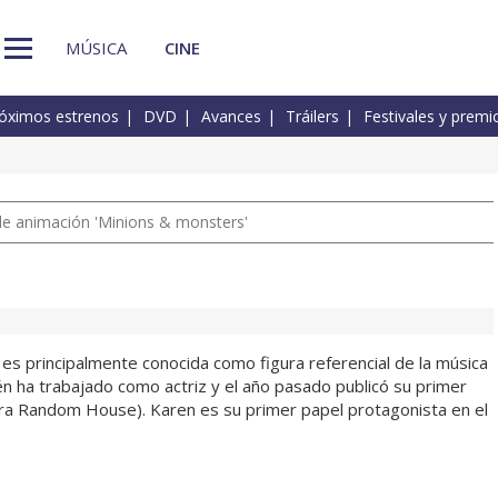
MÚSICA
CINE
óximos estrenos
DVD
Avances
Tráilers
Festivales y premi
a de animación 'Minions & monsters'
 es principalmente conocida como figura referencial de la música
n ha trabajado como actriz y el año pasado publicó su primer
tura Random House). Karen es su primer papel protagonista en el