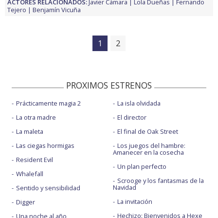
ACTORES RELACIONADOS:
Javier Cámara
Lola Dueñas
Fernando
Tejero
Benjamín Vicuña
1
2
PROXIMOS ESTRENOS
Prácticamente magia 2
La isla olvidada
La otra madre
El director
La maleta
El final de Oak Street
Las ciegas hormigas
Los juegos del hambre:
Amanecer en la cosecha
Resident Evil
Un plan perfecto
Whalefall
Scrooge y los fantasmas de la
Navidad
Sentido y sensibilidad
La invitación
Digger
Hechizo: Bienvenidos a Hexe
Una noche al año