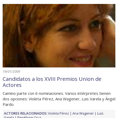
19/01/2009
Candidatos a los XVIII Premios Union de
Actores
Camino parte con 6 nominaciones. Varios intérpretes tienen
dos opciones: Violeta Pérez, Ana Wagener, Luis Varela y Ángel
Pardo
ACTORES RELACIONADOS:
Violeta Pérez
Ana Wagener
Luis
Varela
Penélope Cruz