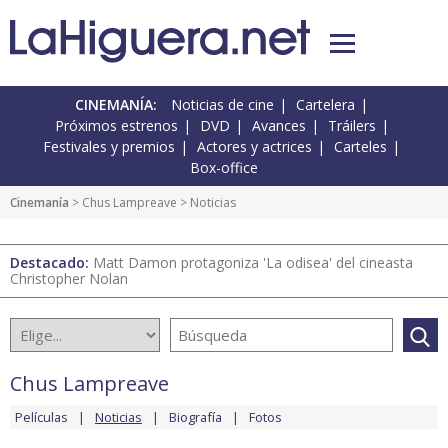
CINEMANÍA:
Noticias de cine
Cartelera
Próximos estrenos
DVD
Avances
Tráilers
Festivales y premios
Actores y actrices
Carteles
Box-office
Cinemanía
>
Chus Lampreave
> Noticias
Destacado:
Matt Damon protagoniza 'La odisea' del cineasta
Christopher Nolan
Chus Lampreave
Películas
Noticias
Biografía
Fotos