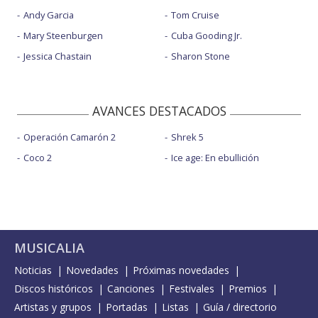
Andy Garcia
Tom Cruise
Mary Steenburgen
Cuba Gooding Jr.
Jessica Chastain
Sharon Stone
AVANCES DESTACADOS
Operación Camarón 2
Shrek 5
Coco 2
Ice age: En ebullición
MUSICALIA
Noticias
Novedades
Próximas novedades
Discos históricos
Canciones
Festivales
Premios
Artistas y grupos
Portadas
Listas
Guía / directorio