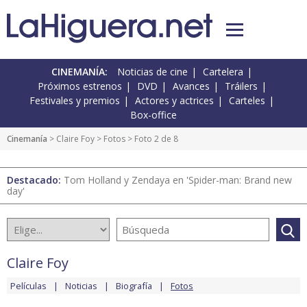
CINEMANÍA:
Noticias de cine
Cartelera
Próximos estrenos
DVD
Avances
Tráilers
Festivales y premios
Actores y actrices
Carteles
Box-office
Cinemanía
>
Claire Foy
>
Fotos
> Foto 2 de 8
Destacado:
Tom Holland y Zendaya en 'Spider-man: Brand new
day'
Claire Foy
Películas
Noticias
Biografía
Fotos