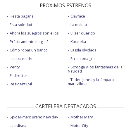
PROXIMOS ESTRENOS
Fiesta pagäna
Clayface
Esta soledad
La maleta
Ahora los suegros son ellos
El ser querido
Prácticamente magia 2
Karateka
Cómo robar un banco
La isla olvidada
La otra madre
En la zona gris
Verity
Scrooge y los fantasmas de la
Navidad
El director
Tadeo Jones y la lámpara
maravillosa
Resident Evil
CARTELERA DESTACADOS
Spider-man: Brand new day
Mother Mary
La odisea
Motor City