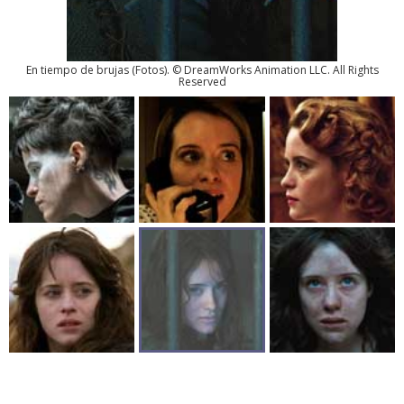
En tiempo de brujas
(
Fotos
). © DreamWorks Animation LLC. All Rights
Reserved