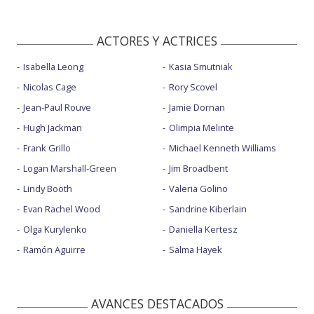
ACTORES Y ACTRICES
Isabella Leong
Kasia Smutniak
Nicolas Cage
Rory Scovel
Jean-Paul Rouve
Jamie Dornan
Hugh Jackman
Olimpia Melinte
Frank Grillo
Michael Kenneth Williams
Logan Marshall-Green
Jim Broadbent
Lindy Booth
Valeria Golino
Evan Rachel Wood
Sandrine Kiberlain
Olga Kurylenko
Daniella Kertesz
Ramón Aguirre
Salma Hayek
AVANCES DESTACADOS