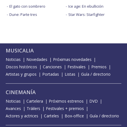
El gato con sombrero
Ice age: En ebullición
Dune: Parte tres
Star Wars: Starfighter
MUSICALIA
Noticias
Novedades
Próximas novedades
Discos históricos
Canciones
Festivales
Premios
Artistas y grupos
Portadas
Listas
Guía / directorio
CINEMANÍA
Noticias
Cartelera
Próximos estrenos
DVD
Avances
Tráilers
Festivales + premios
Actores y actrices
Carteles
Box-office
Guía / directorio