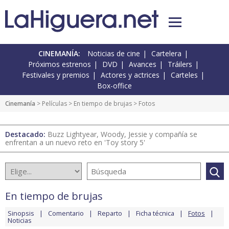
CINEMANÍA:
Noticias de cine
Cartelera
Próximos estrenos
DVD
Avances
Tráilers
Festivales y premios
Actores y actrices
Carteles
Box-office
Cinemanía
> Películas >
En tiempo de brujas
> Fotos
Destacado:
Buzz Lightyear, Woody, Jessie y compañía se
enfrentan a un nuevo reto en 'Toy story 5'
En tiempo de brujas
Sinopsis
Comentario
Reparto
Ficha técnica
Fotos
Noticias