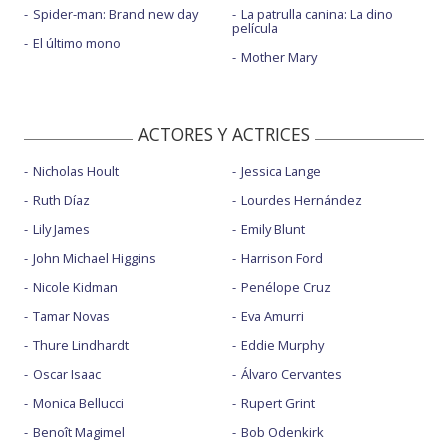
Spider-man: Brand new day
La patrulla canina: La dino
película
El último mono
Mother Mary
ACTORES Y ACTRICES
Nicholas Hoult
Jessica Lange
Ruth Díaz
Lourdes Hernández
Lily James
Emily Blunt
John Michael Higgins
Harrison Ford
Nicole Kidman
Penélope Cruz
Tamar Novas
Eva Amurri
Thure Lindhardt
Eddie Murphy
Oscar Isaac
Álvaro Cervantes
Monica Bellucci
Rupert Grint
Benoît Magimel
Bob Odenkirk