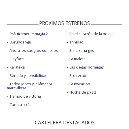
PROXIMOS ESTRENOS
Prácticamente magia 2
En el corazón de la bestia
Burundanga
Trinidad
Ahora los suegros son ellos
En la zona gris
Clayface
La maleta
Karateka
Las ciegas hormigas
Sentido y sensibilidad
El director
Tadeo Jones y la lámpara
La invitación
maravillosa
Noche de paz 2
Tiempo de victoria
Cuenta atrás
CARTELERA DESTACADOS