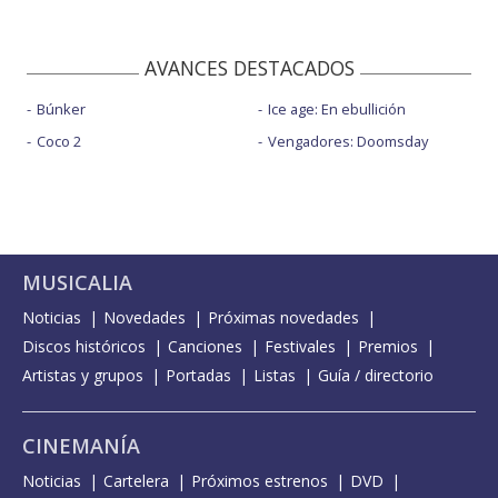
AVANCES DESTACADOS
Búnker
Ice age: En ebullición
Coco 2
Vengadores: Doomsday
MUSICALIA
Noticias
Novedades
Próximas novedades
Discos históricos
Canciones
Festivales
Premios
Artistas y grupos
Portadas
Listas
Guía / directorio
CINEMANÍA
Noticias
Cartelera
Próximos estrenos
DVD